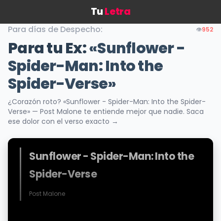
Tu
Letra
Para días de Despecho:
👁️
952
Para tu Ex:
«Sunflower -
Spider-Man: Into the
Spider-Verse»
¿Corazón roto? «Sunflower - Spider-Man: Into the Spider-
Verse» — Post Malone te entiende mejor que nadie. Saca
ese dolor con el verso exacto →
Sunflower - Spider-Man: Into the
Spider-Verse
Post Malone