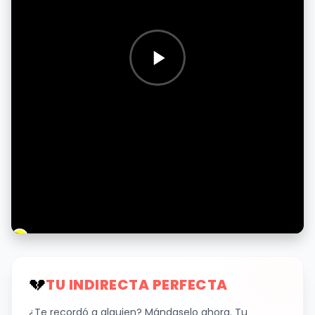
💔
TU INDIRECTA PERFECTA
¿Te recordó a alguien? Mándaselo ahora. Tu