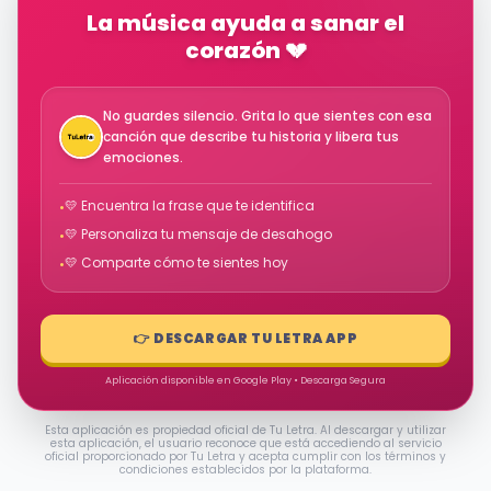
La música ayuda a sanar el
corazón 💔
No guardes silencio. Grita lo que sientes con esa
canción que describe tu historia y libera tus
emociones.
💛 Encuentra la frase que te identifica
•
💛 Personaliza tu mensaje de desahogo
•
💛 Comparte cómo te sientes hoy
•
👉 DESCARGAR TU LETRA APP
Aplicación disponible en Google Play • Descarga Segura
Esta aplicación es propiedad oficial de Tu Letra. Al descargar y utilizar
esta aplicación, el usuario reconoce que está accediendo al servicio
oficial proporcionado por Tu Letra y acepta cumplir con los términos y
condiciones establecidos por la plataforma.