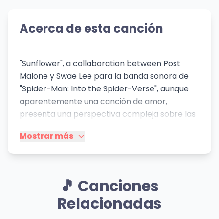
Acerca de esta canción
"Sunflower", a collaboration between Post
Malone y Swae Lee para la banda sonora de
"Spider-Man: Into the Spider-Verse", aunque
aparentemente una canción de amor,
presenta una perspectiva compleja sobre las
relaciones. La letra describe una dinámica
Mostrar más
romántica turbulenta, marcada por una
dependencia mutua y conflictos recurrentes.
La repetición de "I'm a wreck" y "you're a
wreck" sugiere una relación codependiente
🎵 Canciones
donde ambos individuos se dañan
Relacionadas
mutuamente, un patrón común en relaciones
tóxicas. La metáfora de "sunflower"