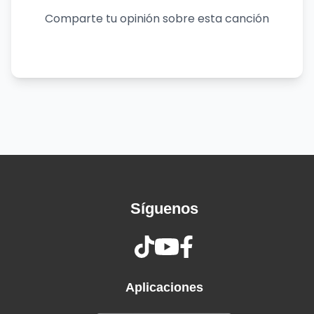
Callin' it quits now, baby, I'm a wreck
Comparte tu opinión sobre esta canción
Crash at my place, baby, you're a wreck
Thinkin' in a bad way, losin' your grip
Screamin' at my face, baby, don't trip
Someone took a big L, don't know how that felt
Lookin' at you sideways, party on tilt
Ooh-ooh, some things you just can't refuse
She wanna ride me like a cruise
And I'm not tryna lose
Then you're left in the dust
Unless I stuck by ya
Síguenos
You're the sunflower
I think your love would be too much
Or you'll be left in the dust
Unless I stuck by ya
You're the sunflower
Aplicaciones
You're the sunflower