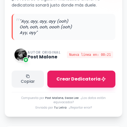
dedicatoria sonará justo donde más duele.
"
"Ayy, ayy, ayy, ayy (ooh)
Ooh, ooh, ooh, oooh (ooh)
Ayy, ayy"
AUTOR ORIGINAL
Nueva línea en:
00:21
Post Malone
Crear Dedicatoria
Copiar
Compuesta por
Post Malone, Swae Lee
·
¿Los datos están
equivocados?
Enviada por
Tu Letra
·
¿Reportar error?