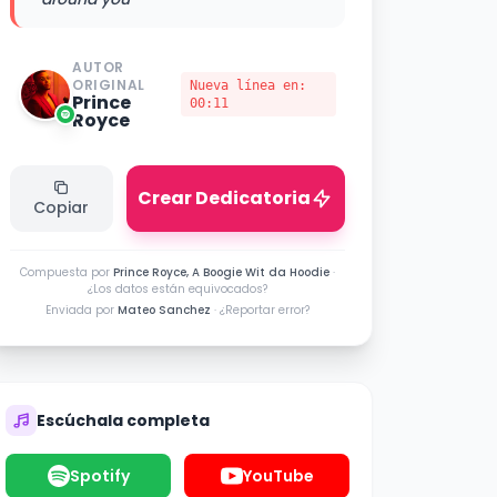
AUTOR
ORIGINAL
Nueva línea en:
Prince
00:11
Royce
Crear Dedicatoria
Copiar
Compuesta por
Prince Royce, A Boogie Wit da Hoodie
·
¿Los datos están equivocados?
Enviada por
Mateo Sanchez
·
¿Reportar error?
Escúchala completa
Spotify
YouTube