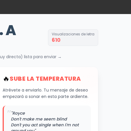
. A
Visualizaciones de letra
610
y directa) lista para enviar →
🔥
SUBE LA TEMPERATURA
Atrévete a enviarlo. Tu mensaje de deseo
empezará a sonar en esta parte ardiente.
"
"Royce
Don't make me seem blind
Don't you act single when I'm not
around you"