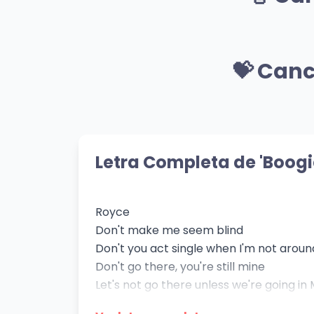
👁️ 1,162 vistas
👁️ 24
🎸 Mismo Género
Evocaciones: Para Que
Don
Se Quiere / Desde Que
💝 Canc
Ami
Te Marchaste
Charlie Zaa
El Ch
👁️ 802 vistas
👁️ 24
💝 Mismo Sentimiento
Alma de Seductor
A V
Adalberto Santiago
Gree
Letra Completa de 'Boogi
👁️ 500 vistas
👁️ 1,2
Royce
Don't make me seem blind
Don't you act single when I'm not aroun
Don't go there, you're still mine
Let's not go there unless we're going in
So they don't see us the way that we fl