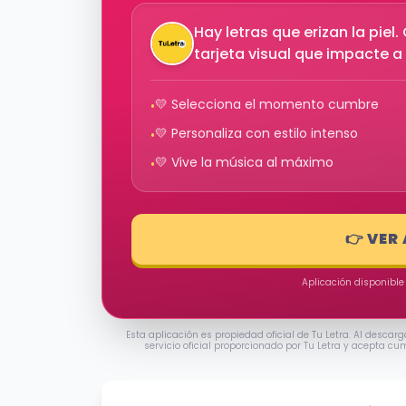
Hay letras que erizan la pie
tarjeta visual que impacte a 
💛 Selecciona el momento cumbre
•
💛 Personaliza con estilo intenso
•
💛 Vive la música al máximo
•
👉 VER
Aplicación disponible
Esta aplicación es propiedad oficial de Tu Letra. Al descarg
servicio oficial proporcionado por Tu Letra y acepta cu