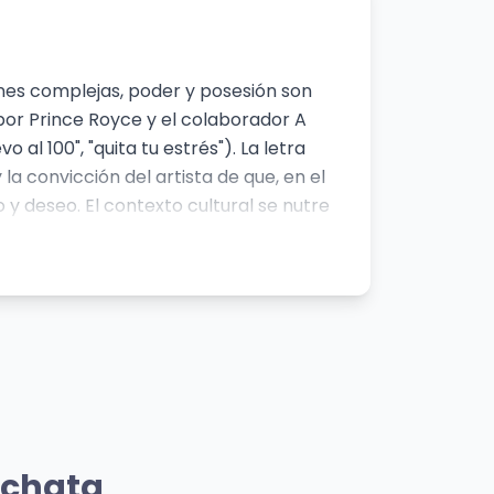
ones complejas, poder y posesión son
por Prince Royce y el colaborador A
al 100", "quita tu estrés"). La letra
a convicción del artista de que, en el
y deseo. El contexto cultural se nutre
 el estatus y la capacidad de ofrecer
 sutil desconfianza ante la posibilidad
round you"). El estilo de Prince Royce,
etras directas y la producción que
rtista
Mismo Artista
Corazón Sin Cara
achata
Prince Royce