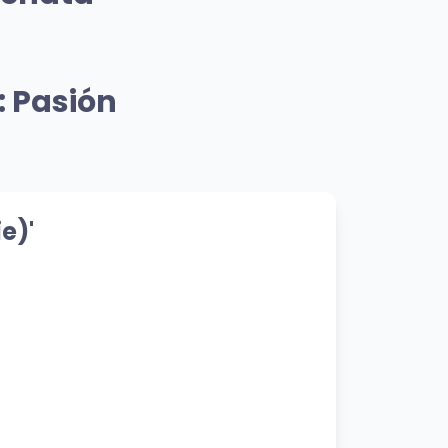
Género
🎸 Mismo Género
Me Sobran Las Palabras
: Pasión
Zacarias Ferreira
👁️ 411 vistas
miento
💝 Mismo Sentimiento
NOS DESCONOXIMOS
Feid
e)'
👁️ 609 vistas