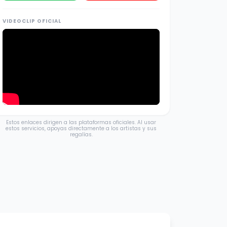
VIDEOCLIP OFICIAL
Estos enlaces dirigen a las plataformas oficiales. Al usar
estos servicios, apoyas directamente a los artistas y sus
regalías.