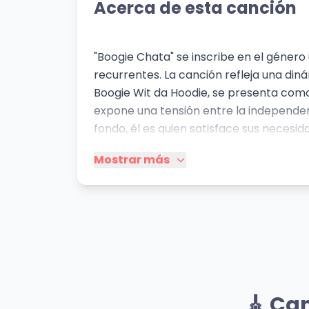
Acerca de esta canción
"Boogie Chata" se inscribe en el género
recurrentes. La canción refleja una din
Boogie Wit da Hoodie, se presenta como u
expone una tensión entre la independenc
fondo, él es quien satisface sus necesi
de la ostentación típica del género (Ma
Mostrar más
una vida de lujos, mientras que emocion
de infidelidad o juegos mentales ("Don't
fusionando el R&B con ritmos urbanos y 
busca un equilibrio entre lo romántico 
Mismo Sentimiento
Obsesion
Sed
🎸 Ca
Aventura
d33p