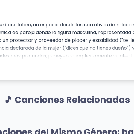
 urbano latino, un espacio donde las narrativas de relaci
ámica de pareja donde la figura masculina, representada 
n protector y proveedor de placer y estabilidad ("te llevo 
ia declarada de la mujer ("dices que no tienes dueño") y l
dades más profundas, poseyendo implícitamente su afecto 
ybachs, Rolls-Royce, "flex") como una forma de reafirmar
almente se mueve entre la certeza de ser el elegido y una
 make me seem blind", "Don't you act single when I'm not a
dominicanos, se manifiesta en la cadencia melódica, las l
y lo provocador.
🎵 Canciones Relacionadas
Mismo Sentimiento
Mismo A
uce
Otra Vez
nciones del Mismo Género: b
.
Prince Royce