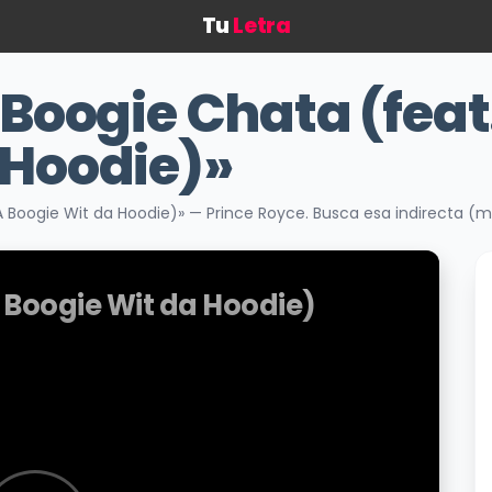
Tu
Letra
Boogie Chata (feat
 Hoodie)»
 Boogie Wit da Hoodie)» — Prince Royce. Busca esa indirecta (mu
 Boogie Wit da Hoodie)