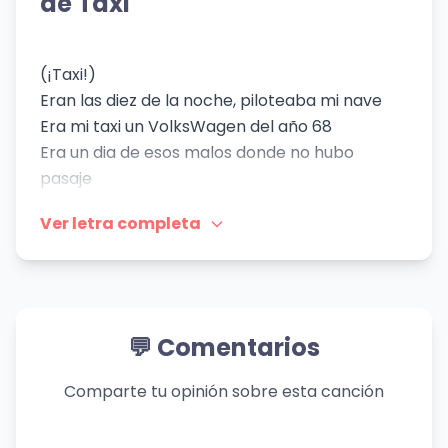
de Taxi'
(¡Taxi!)
Eran las diez de la noche, piloteaba mi nave
Era mi taxi un VolksWagen del año 68
Era un dia de esos malos donde no hubo
pasaje
Las lentejuelas de un traje me hicieron la
Ver letra completa
parada
Era una rubia preciosa
Llevaba minifalda
El escote en su espalda
Llegaba justo a la gloria
💬 Comentarios
Una lágrima negra rodaba en su mejilla
Mientras que el retrovisor decía: "ve, qué
Comparte tu opinión sobre esta canción
pantorillas"
Yo vi un poco más, ah-ah-ah