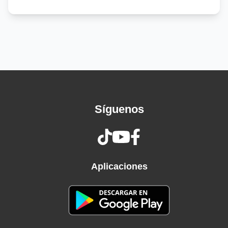
Eran las diez con cuarenta, sigzagueaba en
reforma
Me dijo: "me llamo Norma" mientras cruzaba la
pierna
Sacó un cigarro algo extraño, de esos que te
dan risa
Le ofrecí fuego de prisa y me temblaba la
mano
Síguenos
Le pregunté: "¿por quién llora?"
Y me dijo: "por un tipo
Que se cree que por rico
Puede venir a engañarme"
No caiga usted por amores
Aplicaciones
Debe de levantarse (Le dije)
Cuente con un servidor
Si lo que quiere es vengarse
Y me sonrió, oh-oh-oh, oh-oh-oh