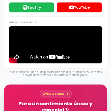
Spotify
YouTube
VIDEOCLIP OFICIAL
Estos enlaces dirigen a las plataformas oficiales. Al usar estos servicios,
apoyas directamente a los artistas y sus regalías.
OTRO O AMBIGUA
Para un sentimiento único y
especial ✨