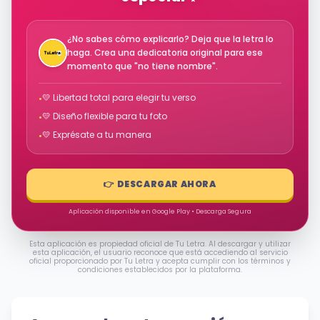
¿No sabes cómo explicarlo? Deja que la letra lo
haga. Crea una dedicatoria original para ese
momento que "no tiene nombre".
💛 Libertad total para elegir tu verso
•
💛 Diseño flexible para tu foto
•
💛 Exprésate a tu manera
•
👉 DESCARGAR AHORA
Aplicación disponible en Google Play • Descarga Segura
Esta aplicación es propiedad oficial de Tu Letra. Al descargar y utilizar
esta aplicación, el usuario reconoce que está accediendo al servicio
oficial proporcionado por Tu Letra y acepta cumplir con los términos y
condiciones establecidos por la plataforma.