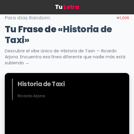
Tu
Letra
Para días Random:
👁️
1,006
Tu Frase de
«Historia de
Taxi»
Descubre el vibe único de «Historia de Taxi» — Ricardo
Arjona. Encuentra esa línea diferente que nadie más está
subiendo →
Historia de Taxi
Ricardo Arjona