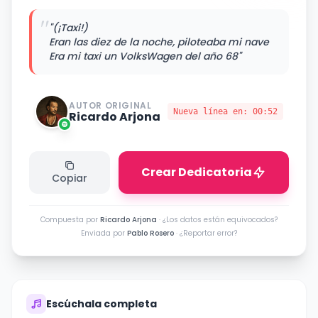
"
"(¡Taxi!)
Eran las diez de la noche, piloteaba mi nave
Era mi taxi un VolksWagen del año 68"
AUTOR ORIGINAL
Nueva línea en:
00:52
Ricardo Arjona
Crear Dedicatoria
Copiar
Compuesta por
Ricardo Arjona
·
¿Los datos están equivocados?
Enviada por
Pablo Rosero
·
¿Reportar error?
Escúchala completa