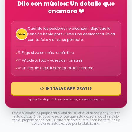
Dilo con música: Un detalle que
enamora ❤️
Cuando las palabras no alcanzan, deja que la
canción hable por ti. Crea una dedicatoria única
con tu foto y el verso perfecto.
💛 Elige el verso más romántico
•
💛 Añade tu foto y vuestros nombres
•
💛 Un regalo digital para guardar siempre
•
👉 INSTALAR APP GRATIS
Aplicación disponible en Google Play • Descarga Segura
Esta aplicación es propiedad oficial de Tu Letra. Al descargar y utilizar
esta aplicación, el usuario reconoce que está accediendo al servicio
oficial proporcionado por Tu Letra y acepta cumplir con los términos y
condiciones establecidos por la plataforma.