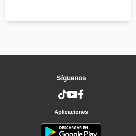
Dime si él tiene la sensibilidad
De encontrar el punto exacto
Dónde explotas al amar
Dime si él te conoce la mitad
Dime si él te ama la mitad
De lo que te ama este loco
Que dejaste en libertad
Reconozco lo que piensas
Antes que empieces a hablar
Sé de tus ciento cincuenta dietas para
Síguenos
adelgazar
Sé que padeces de insomnio y que fumas sin
parar
Imagino esas charlas
Que en mi honor han de entablar
Aplicaciones
Y hasta se lo que esté viernes le has de hacer
para cenar