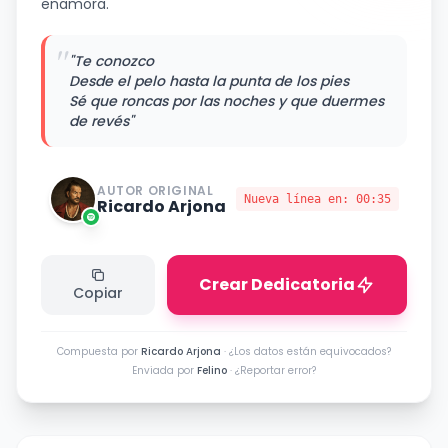
enamora.
"
"Te conozco
Desde el pelo hasta la punta de los pies
Sé que roncas por las noches y que duermes
de revés"
AUTOR ORIGINAL
Nueva línea en:
00:35
Ricardo Arjona
Crear Dedicatoria
Copiar
Compuesta por
Ricardo Arjona
·
¿Los datos están equivocados?
Enviada por
Felino
·
¿Reportar error?