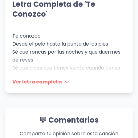
Letra Completa de 'Te
👁️ 617 vistas
👁️ 657 vistas
Conozco'
Te conozco
Desde el pelo hasta la punta de los pies
Sé que roncas por las noches y que duermes
de revés
Sé que dices que tienes veinte cuando tienes
veintitrés
Ver letra completa
Te conozco
Cuando ríes y tus gestos al amar
Sé de aquella cirugía que a nadie le has de
contar
Sé que odias la rutina un poco más que a la
💬 Comentarios
cocina
Dime si él te conoce la mitad
Comparte tu opinión sobre esta canción