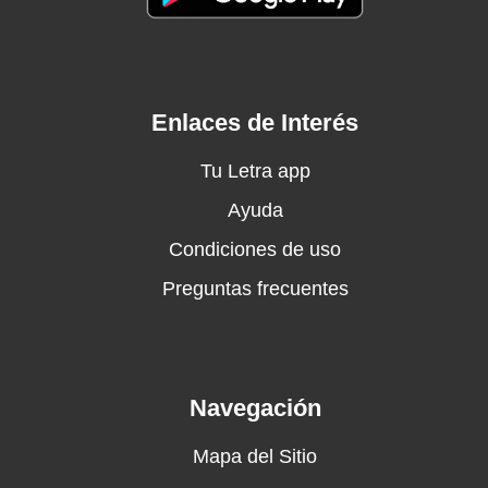
Y es que tanto te conozco, que hasta sé, me
has de extrañar
Dime si él te conoce la mitad
Dime si él tiene la sensibilidad
De encontrar el punto exacto
Enlaces de Interés
Dónde explotas al amar
Dime si él te conoce la mitad
Tu Letra app
Dime si él te ama la mitad
Ayuda
De lo que te ama este loco
Condiciones de uso
Que dejaste en libertad
Dime si él te conoce la mitad
Preguntas frecuentes
Dime si él te ama la mitad
De lo que te ama este loco
Que dejaste en libertad
Y es que tanto te conozco
Navegación
Que hasta podría jurar
Mapa del Sitio