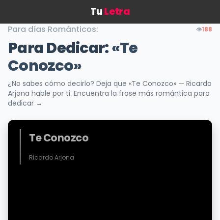
Tu
Letra
Para días Románticos:
👁️
188
Para Dedicar:
«Te
Conozco»
¿No sabes cómo decirlo? Deja que «Te Conozco» — Ricardo
Arjona hable por ti. Encuentra la frase más romántica para
dedicar →
Te Conozco
Ricardo Arjona