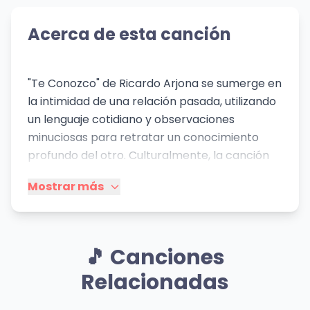
Acerca de esta canción
"Te Conozco" de Ricardo Arjona se sumerge en
la intimidad de una relación pasada, utilizando
un lenguaje cotidiano y observaciones
minuciosas para retratar un conocimiento
profundo del otro. Culturalmente, la canción
se enmarca en la tradición de la balada
Mostrar más
romántica latinoamericana, pero Arjona le
imprime su sello distintivo al incorporar
detalles triviales y a veces incluso autocríticos
de la convivencia, alejándose de idealizaciones
🎵 Canciones
excesivas. El contexto social y emocional es el
Relacionadas
de una persona que, tras una separación, se
aferra al recuerdo detallado de su ex pareja