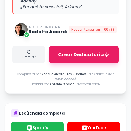
Adonay
¿Por qué te casaste?, Adonay"
AUTOR ORIGINAL
Nueva línea en:
00:33
Rodolfo Aicardi
Crear Dedicatoria
Copiar
Compuesta por
Rodolfo Aicardi, Los Hispanos
·
¿Los datos están
equivocados?
Enviada por
Antonio Giraldo
·
¿Reportar error?
Escúchala completa
Spotify
YouTube