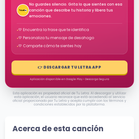
No guardes silencio. Grita lo que sientes con esa
canción que describe tu historia y libera tus
emociones.
💛 Encuentra la frase que te identifica
•
💛 Personaliza tu mensaje de desahogo
•
💛 Comparte cómo te sientes hoy
•
👉 DESCARGAR TU LETRA APP
Aplicación disponible en Google Play • Descarga Segura
Esta aplicación es propiedad oficial de Tu Letra. Al descargar y utilizar
esta aplicación, el usuario reconoce que está accediendo al servicio
oficial proporcionado por Tu Letra y acepta cumplir con los términos y
condiciones establecidos por la plataforma.
Acerca de esta canción