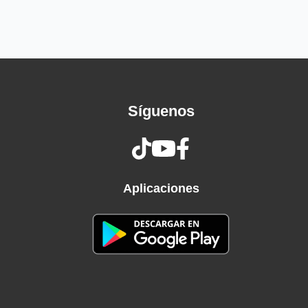
¿Por qué te casaste?, Adonay
Y no me esperaste, Adonay
Te sigo queriendo, Adonay
Te iré persiguiendo
¿Por qué te casaste?, Adonay
Y no me esperaste, Adonay
Síguenos
Te sigo queriendo, Adonay
Te iré persiguiendo
¡Oye, mulata!
Dónde te coja no te doy tiempo
A montar en el caballo ¡Ja, ja, ja, ja!
Aplicaciones
Pero sé que tú te tendrás que acordar
Yo sé bien que tú no podrás olvidar
Que mis labios han jugueteado en tu piel
Que soy la mitad de tu ser
Recuérdalo bien, Adonay
Pero sé que tú te tendrás que acordar