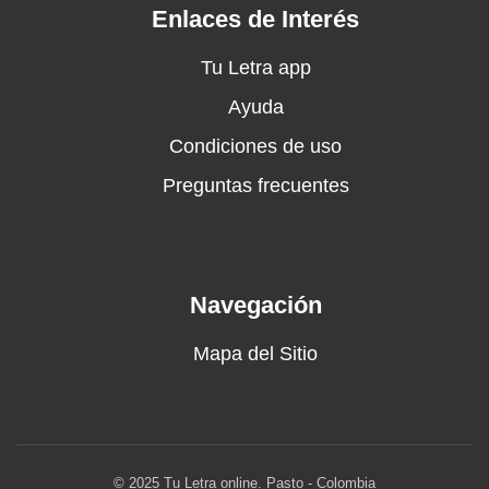
Yo sé bien que tú no podrás olvidar
Enlaces de Interés
Que mis labios han jugueteado en tu piel
Que soy la mitad de tu ser
Tu Letra app
Recuérdalo bien, Adonay
Ayuda
¿Por qué te casaste?, Adonay
Condiciones de uso
Y no me esperaste, Adonay
Te sigo queriendo, Adonay
Preguntas frecuentes
Te iré persiguiendo
¿Por qué te casaste?, Adonay
Y no me esperaste, Adonay
Te sigo queriendo, Adonay
Navegación
Te iré persiguiendo
¡Eso sí!
Mapa del Sitio
Bien, bien, bien, bien
Bien, bien, bien, bien
¡Vamo' pa'llá!
¡Hágale, uh, uh, uh!
© 2025 Tu Letra online. Pasto - Colombia