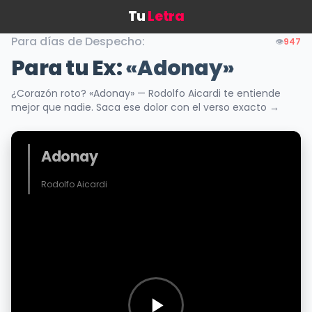
Tu
Letra
Para días de Despecho:
👁️
947
Para tu Ex:
«Adonay»
¿Corazón roto? «Adonay» — Rodolfo Aicardi te entiende
mejor que nadie. Saca ese dolor con el verso exacto →
Adonay
Rodolfo Aicardi