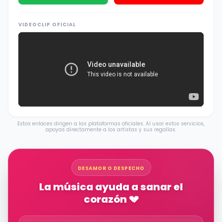
VIDEOCLIP OFICIAL
Estos enlaces dirigen a las plataformas oficiales. Al usar estos servicios,
apoyas directamente a los artistas y sus regalías.
DESAMOR O DESPECHO
La música ayuda a sanar el
corazón 💔