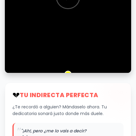
💔
TU INDIRECTA PERFECTA
¿Te recordó a alguien? Mándaselo ahora. Tu
dedicatoria sonará justo donde más duele.
"
"¡Ah!, pero ¿me lo vais a decir?