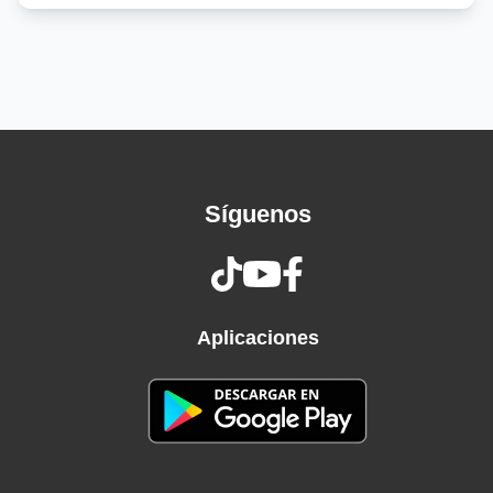
Oh, mama
I wanna go surfing
Oh, mama
I don't care about nothing
Down, down baby
Down by the rollercoaster
Sweet, sweet baby
Síguenos
I'll never let you go
Down, down baby
Down by the rollercoaster
Sweet, sweet baby
I'll never let you go
Aplicaciones
Down, down baby
Down by the rollercoaster
Sweet, sweet baby
I'll never let you go
Down, down baby