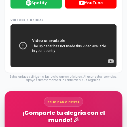
Spotify
YouTube
VIDEOCLIP OFICIAL
Estos enlaces dirigen a las plataformas oficiales. Al usar estos servicios,
apoyas directamente a los artistas y sus regalías.
FELICIDAD O FIESTA
¡Comparte tu alegría con el
mundo! 🎉