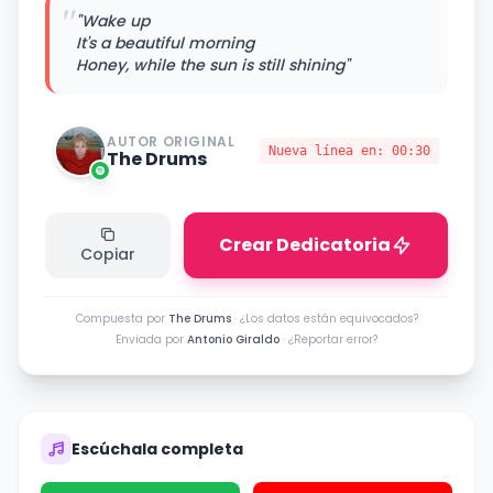
"
"Wake up
It's a beautiful morning
Honey, while the sun is still shining"
AUTOR ORIGINAL
Nueva línea en:
00:30
The Drums
Crear Dedicatoria
Copiar
Compuesta por
The Drums
·
¿Los datos están equivocados?
Enviada por
Antonio Giraldo
·
¿Reportar error?
Escúchala completa