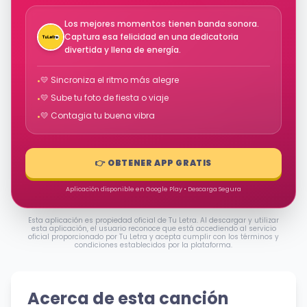
Los mejores momentos tienen banda sonora.
Captura esa felicidad en una dedicatoria
divertida y llena de energía.
💛 Sincroniza el ritmo más alegre
•
💛 Sube tu foto de fiesta o viaje
•
💛 Contagia tu buena vibra
•
👉 OBTENER APP GRATIS
Aplicación disponible en Google Play • Descarga Segura
Esta aplicación es propiedad oficial de Tu Letra. Al descargar y utilizar
esta aplicación, el usuario reconoce que está accediendo al servicio
oficial proporcionado por Tu Letra y acepta cumplir con los términos y
condiciones establecidos por la plataforma.
Acerca de esta canción