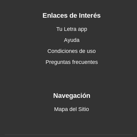
Down by the rollercoaster
Sweet, sweet baby
Enlaces de Interés
I'll never let you go
Oh, mama
Tu Letra app
I wanna go surfing
Ayuda
Oh, mama
Condiciones de uso
I don't care about nothing
Oh, mama
Preguntas frecuentes
I wanna go surfing
Oh, mama
I don't care about nothing
Down, down baby
Navegación
Down by the rollercoaster
Sweet, sweet baby
Mapa del Sitio
I'll never let you go
Down, down baby
Down by the rollercoaster