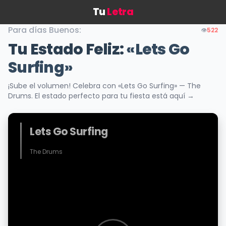
Tu
Letra
Para días Buenos:
👁️
522
Tu Estado Feliz:
«Lets Go
Surfing»
¡Sube el volumen! Celebra con «Lets Go Surfing» — The
Drums. El estado perfecto para tu fiesta está aquí →
Lets Go Surfing
The Drums