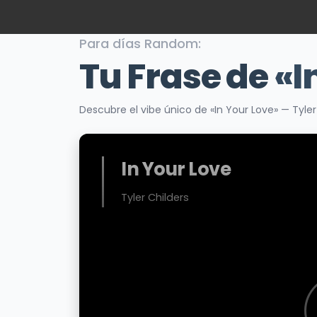
Para días Random:
Tu Frase de
«I
Descubre el vibe único de «In Your Love» — Tyle
In Your Love
Tyler Childers