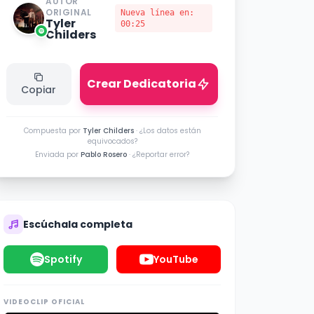
AUTOR
ORIGINAL
Nueva línea en:
Tyler
00:25
Childers
Crear Dedicatoria
Copiar
Compuesta por
Tyler Childers
·
¿Los datos están
equivocados?
Enviada por
Pablo Rosero
·
¿Reportar error?
Escúchala completa
Spotify
YouTube
VIDEOCLIP OFICIAL