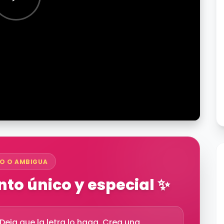
O O AMBIGUA
to único y especial ✨
eja que la letra lo haga. Crea una