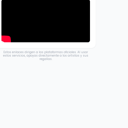
Estos enlaces dirigen a las plataformas oficiales. Al usar
estos servicios, apoyas directamente a los artistas y sus
regalías.