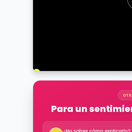
OTR
Para un sentimien
¿No sabes cómo explicarlo? D