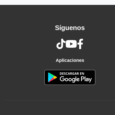
We were never made to run forever
We were just meant to go long enough
To find what we were chasin' after
I believe I found it here in your love
Síguenos
Honey, I will wait for you
Honey, I will stand my ground
I will work for you
'Til my hands are tired and bleedin'
I know what it is from us I'm needin'
Aplicaciones
I will work for you
Like a team of mules
Pulling hell off from its hinges
It's for love that I'll keep tendin'
I will work for you
We were never made to run forever
We were just meant to go long enough
To find what we were chasin' after