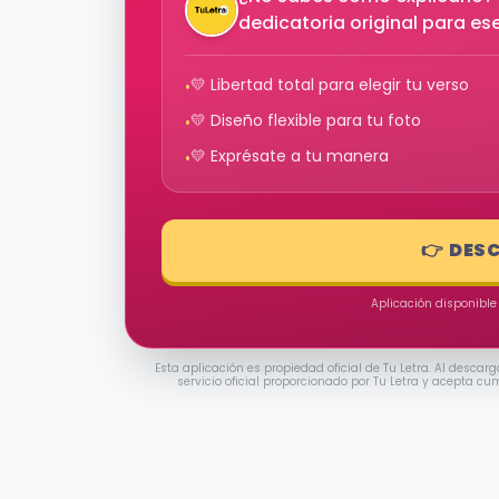
dedicatoria original para e
💛 Libertad total para elegir tu verso
•
💛 Diseño flexible para tu foto
•
💛 Exprésate a tu manera
•
👉 DES
Aplicación disponible
Esta aplicación es propiedad oficial de Tu Letra. Al descarg
servicio oficial proporcionado por Tu Letra y acepta cu