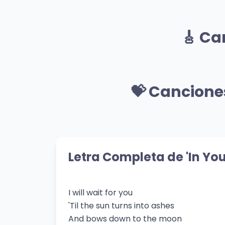
Mismo Artista
Hard Times
The
🎸 Ca
to 
Tyler Childers
👁️ 740 vistas
Tyler
👁️ 65
🎸 Mismo Género
Marry Me
How
💝 Cancione
Thomas Rhett
Cole 
👁️ 598 vistas
👁️ 52
💝 Mismo Sentimiento
Lo Que Te Queda
Dre
Tito Rojas
Anna
Letra Completa de 'In You
👁️ 339 vistas
👁️ 53
I will wait for you
'Til the sun turns into ashes
And bows down to the moon