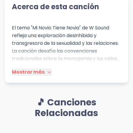
Acerca de esta canción
El tema "Mi Novio Tiene Novia" de W Sound
refleja una exploración desinhibida y
transgresora de la sexualidad y las relaciones.
La canción desafía las convenciones
tradicionales sobre la monogamia y los celos,
presentando una dinámica donde la
Mostrar más
protagonista y su novio exploran un acuerdo
de poliamor o una fantasía sexual explícita
con otra persona. La letra abiertamente
erótica celebra la excitación y el disfrute de
🎵 Canciones
esta situación poco convencional. El contexto
Relacionadas
social de la canción se enmarca en una
cultura de mayor apertura sexual y
exploración de los límites de las relaciones,
Mismo Sentimiento
Mismo Artista