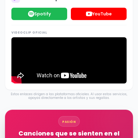
Spotify
YouTube
VIDEOCLIP OFICIAL
Estos enlaces dirigen a las plataformas oficiales. Al usar estos servicios,
apoyas directamente a los artistas y sus regalías.
PASIÓN
Canciones que se sienten en el