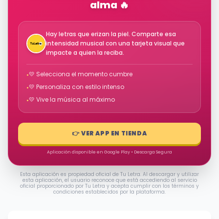
alma 🔥
Hay letras que erizan la piel. Comparte esa
intensidad musical con una tarjeta visual que
impacte a quien la reciba.
💛 Selecciona el momento cumbre
•
💛 Personaliza con estilo intenso
•
💛 Vive la música al máximo
•
👉 VER APP EN TIENDA
Aplicación disponible en Google Play • Descarga Segura
Esta aplicación es propiedad oficial de Tu Letra. Al descargar y utilizar
esta aplicación, el usuario reconoce que está accediendo al servicio
oficial proporcionado por Tu Letra y acepta cumplir con los términos y
condiciones establecidos por la plataforma.