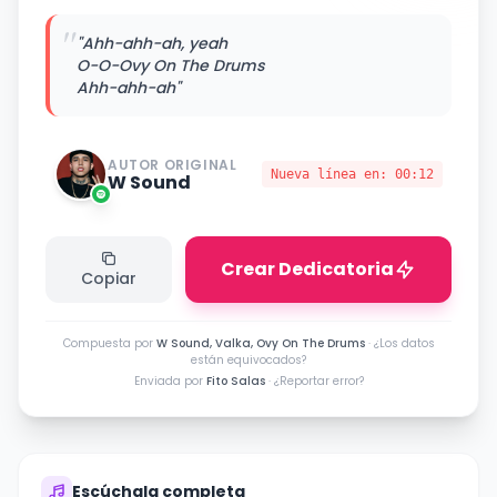
"
"Ahh-ahh-ah, yeah
O-O-Ovy On The Drums
Ahh-ahh-ah"
AUTOR ORIGINAL
Nueva línea en:
00:12
W Sound
Crear Dedicatoria
Copiar
Compuesta por
W Sound, Valka, Ovy On The Drums
·
¿Los datos
están equivocados?
Enviada por
Fito Salas
·
¿Reportar error?
Escúchala completa