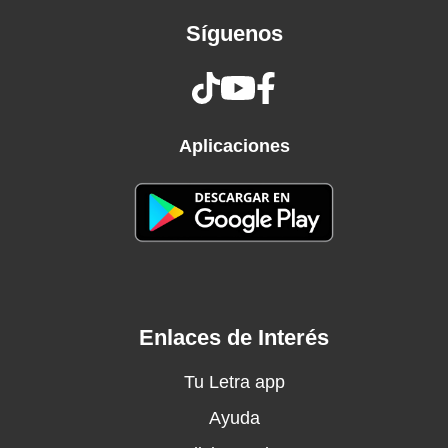
hecho
Síguenos
Sabes que para experimentar no me opongo
Siempre dispongo y hasta propongo
Modo diablita yo me pongo
Y más si hablamos de un triptongo
Mi novio tiene novia, ¿quién lo diría?
Aplicaciones
Ahora también es novia mía
Cuando se siente solita ya sabe que es
bienvenida
No le falta la comida y las venidas (No, no, no)
Mi novio tiene novia y a mí no me dan celos
Me gusta ver cómo le jala el pelo
A veces recordando me desvelo
Enlaces de Interés
Porque ver cómo le daba me excitó
La noche terminó siendo un éxito
Tu Letra app
Tenía otro culito y lo invitó
Ayuda
Mi novio tiene novia