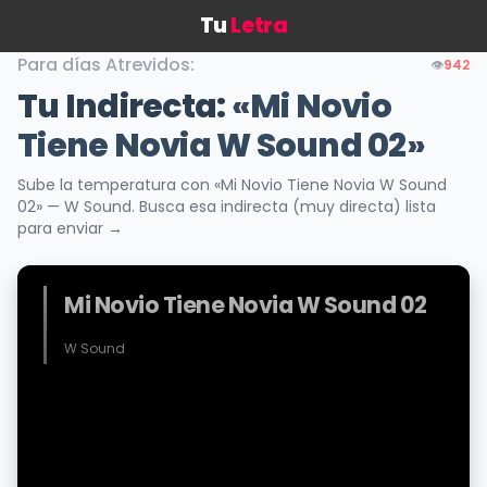
Tu
Letra
Para días Atrevidos:
👁️
942
Tu Indirecta:
«Mi Novio
Tiene Novia W Sound 02»
Sube la temperatura con «Mi Novio Tiene Novia W Sound
02» — W Sound. Busca esa indirecta (muy directa) lista
para enviar →
Mi Novio Tiene Novia W Sound 02
W Sound