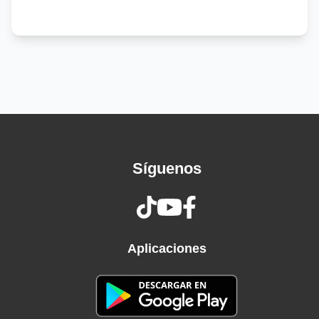
Cuando el destino se pone austero
Sale al rescate lo verdadero
Ella camina con su viajero
Entre desastres y prisioneros
Cuando el destino se pone austero
Sale al rescate lo verdadero
Comprensión bendita, un par de dilemas
Humanidad maldita, cuerpo que tirita
La mirada que desvela, de esas que te hielan
Síguenos
Gratitud finita, noches sin estrellas o con miles
de ellas
Alma dinamita, voces en la cripta
Felicidad compleja, una espera escrita
Angustias bellas, onomatopeya
Aplicaciones
Río que se agita, una luz interna
Fuego que habilita lágrima que quema
Protección eterna, un amor que grita