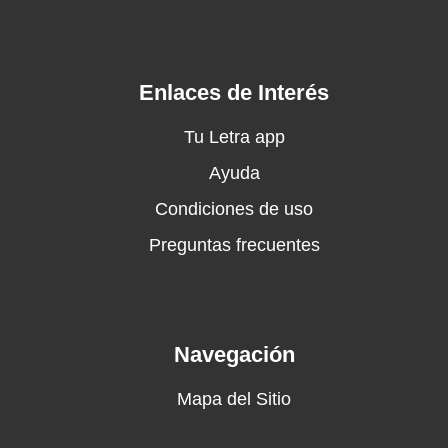
Cada vez que yo no me encuentro en mí, eh
Voy a vos para revivir, eh
Yo voy a estar ahí, yeh
Siempre podés venir
Enlaces de Interés
Ella camina con su viajero
Entre desastres y prisioneros
Tu Letra app
Cuando el destino se pone austero
Ayuda
Sale al rescate lo verdadero
Condiciones de uso
Ella camina con su viajero
Entre desastres y prisioneros
Preguntas frecuentes
Cuando el destino se pone austero
Navegación
Mapa del Sitio