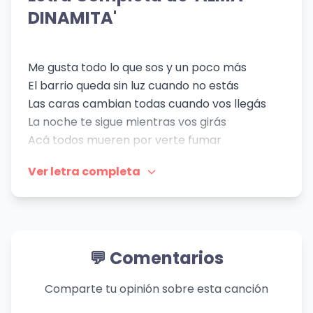
DINAMITA'
Me gusta todo lo que sos y un poco más
El barrio queda sin luz cuando no estás
Las caras cambian todas cuando vos llegás
La noche te sigue mientras vos girás
Acá todos mueren por verte fumar
Tu magia está cerca y protege el lugar
Ver letra completa
Ahí voy a querer estar
Donde tu risa me saca a bailar
Cada vez que yo no me encuentro en mí, eh
Voy a vos para revivir, eh
Yo voy a estar ahí, yeh
💬 Comentarios
Siempre podés venir
Ella camina con su viajero
Comparte tu opinión sobre esta canción
Entre desastres y prisioneros