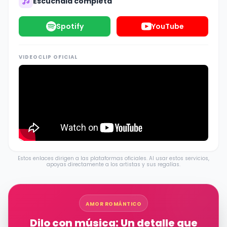
Escúchala completa
Spotify
YouTube
VIDEOCLIP OFICIAL
Estos enlaces dirigen a las plataformas oficiales. Al usar estos servicios,
apoyas directamente a los artistas y sus regalías.
AMOR ROMÁNTICO
Dilo con música: Un detalle que