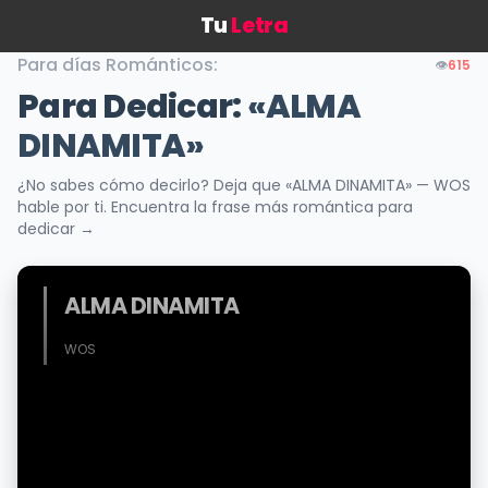
Tu
Letra
Para días Románticos:
👁️
615
Para Dedicar:
«ALMA
DINAMITA»
¿No sabes cómo decirlo? Deja que «ALMA DINAMITA» — WOS
hable por ti. Encuentra la frase más romántica para
dedicar →
ALMA DINAMITA
WOS