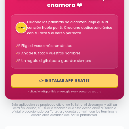
enamora ❤️
Cuando las palabras no alcanzan, deja que la
canción hable por ti. Crea una dedicatoria única
con tu foto y el verso perfecto.
💛 Elige el verso más romántico
•
💛 Añade tu foto y vuestros nombres
•
💛 Un regalo digital para guardar siempre
•
👉 INSTALAR APP GRATIS
Aplicación disponible en Google Play • Descarga Segura
Esta aplicación es propiedad oficial de Tu Letra. Al descargar y utilizar
esta aplicación, el usuario reconoce que está accediendo al servicio
oficial proporcionado por Tu Letra y acepta cumplir con los términos y
condiciones establecidos por la plataforma.