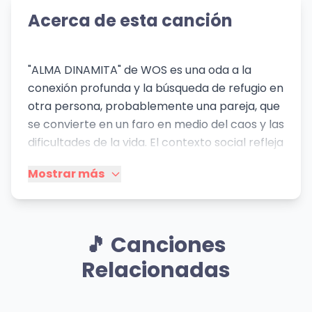
Acerca de esta canción
"ALMA DINAMITA" de WOS es una oda a la
conexión profunda y la búsqueda de refugio en
otra persona, probablemente una pareja, que
se convierte en un faro en medio del caos y las
dificultades de la vida. El contexto social refleja
una generación que busca autenticidad y
Mostrar más
apoyo en relaciones significativas, en un
mundo a menudo hostil y complejo. La canción
celebra la influencia revitalizadora de esta
figura, destacando su capacidad para traer
🎵 Canciones
alegría, seguridad y un sentido de pertenencia.
Relacionadas
La letra evoca imágenes de oscuridad,
desastres y prisiones, contrastadas con la luz,
la magia y el rescate que ofrece la presencia