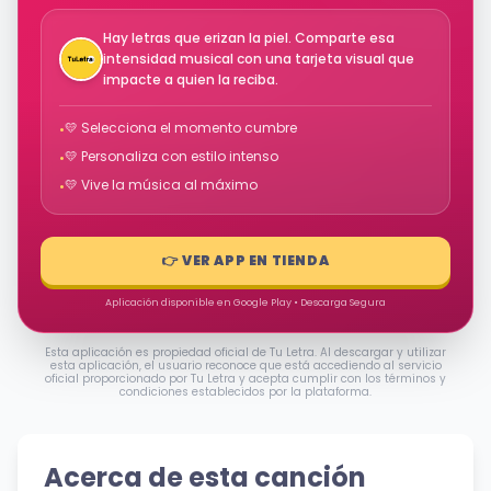
Hay letras que erizan la piel. Comparte esa
intensidad musical con una tarjeta visual que
impacte a quien la reciba.
💛 Selecciona el momento cumbre
•
💛 Personaliza con estilo intenso
•
💛 Vive la música al máximo
•
👉 VER APP EN TIENDA
Aplicación disponible en Google Play • Descarga Segura
Esta aplicación es propiedad oficial de Tu Letra. Al descargar y utilizar
esta aplicación, el usuario reconoce que está accediendo al servicio
oficial proporcionado por Tu Letra y acepta cumplir con los términos y
condiciones establecidos por la plataforma.
Acerca de esta canción