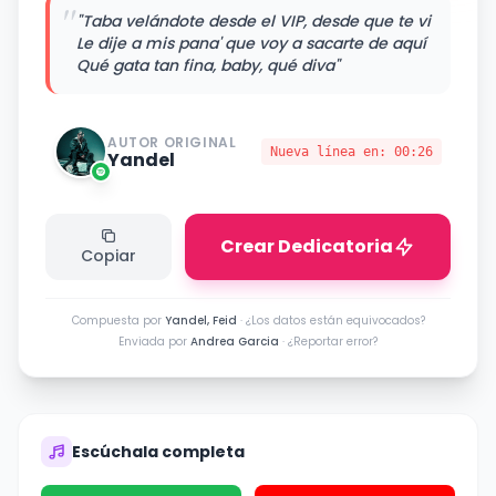
"
"Taba velándote desde el VIP, desde que te vi
Le dije a mis pana' que voy a sacarte de aquí
Qué gata tan fina, baby, qué diva"
AUTOR ORIGINAL
Nueva línea en:
00:26
Yandel
Crear Dedicatoria
Copiar
Compuesta por
Yandel, Feid
·
¿Los datos están equivocados?
Enviada por
Andrea Garcia
·
¿Reportar error?
Escúchala completa