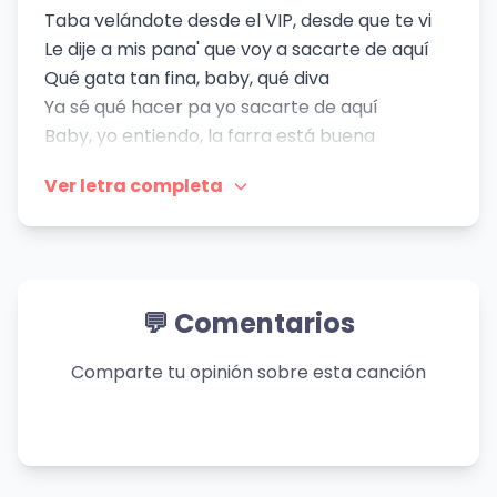
Taba velándote desde el VIP, desde que te vi
Le dije a mis pana' que voy a sacarte de aquí
Qué gata tan fina, baby, qué diva
Ya sé qué hacer pa yo sacarte de aquí
Baby, yo entiendo, la farra está buena
La nota está de otro planeta
Ver letra completa
Baby, yo sé que la disco está llena de gatos
Pero hoy, tú conmigo te quedas
Háblame, bebé, quédate a mi lado
Ponte mis Cartier, frontea en el carro
Tú estás a otro nivel, hoy no llegas tеmprano
💬 Comentarios
Háblame, bebé, estе tema y nos vamo
Háblame, bebé, quédate a mi lado
Comparte tu opinión sobre esta canción
Ponte mis Cartier, frontea en el carro
Tú estás a otro nivel, hoy no llegas temprano
Háblame, bebé, este tema y nos vamo
Mai, yo te veo en la tuya, continúalo así