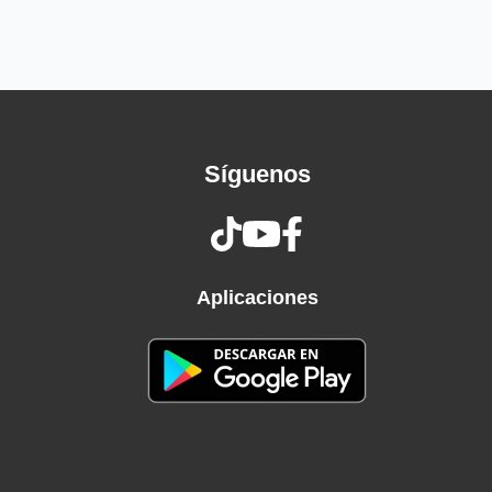
Por más que otras se me insinúan, la que
quiero es a ti
Vámono en la motora
Tu guía, que se joda
A cien milla' te hago mía por ahora
Hoy quiero comerte sobrio, pa recordarme de
Síguenos
todo
Hoy te combinaste esos pantycito con tu
accesorio
¿Que si tú me gusta'?, obvio
Mucho más bonita sin novio
Aplicaciones
No basta la cama pa montar las gana' en el
escritorio
Háblame, bebé, quédate a mi lado
Ponte mis Cartier, frontea en el carro
Tú estás a otro nivel, hoy no llegas tеmprano