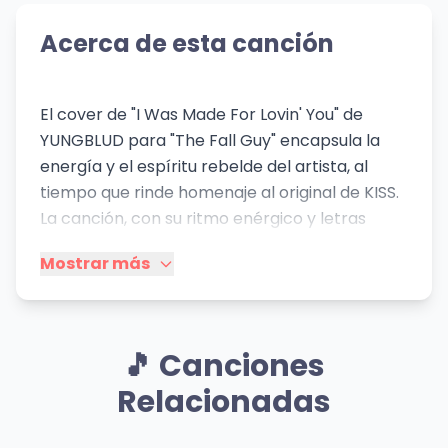
Acerca de esta canción
El cover de "I Was Made For Lovin' You" de
YUNGBLUD para "The Fall Guy" encapsula la
energía y el espíritu rebelde del artista, al
tiempo que rinde homenaje al original de KISS.
La canción, con su ritmo enérgico y letras
directas, transmite una sensación de pasión,
Mostrar más
deseo y conexión intensa. El contexto social y
emocional se sitúa en el ámbito de la
celebración de la conexión física y emocional
entre dos personas, con un enfoque en la
🎵 Canciones
reciprocidad y el disfrute mutuo. El estilo de
Relacionadas
YUNGBLUD, caracterizado por su energía
punk-pop y actitud desafiante, impregna la