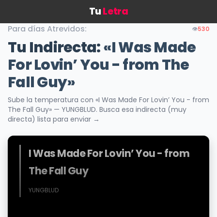
Tu
Letra
Para días Atrevidos:
👁️
530
Tu Indirecta:
«I Was Made
For Lovin’ You - from The
Fall Guy»
Sube la temperatura con «I Was Made For Lovin’ You - from
The Fall Guy» — YUNGBLUD. Busca esa indirecta (muy
directa) lista para enviar →
I Was Made For Lovin’ You - from
The Fall Guy
YUNGBLUD