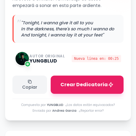
empezará a sonar en esta parte ardiente.
"
"Tonight, I wanna give it all to you
In the darkness, there's so much I wanna do
And tonight, I wanna lay it at your feet"
AUTOR ORIGINAL
Nueva línea en:
00:25
YUNGBLUD
Crear Dedicatoria
Copiar
Compuesta por
YUNGBLUD
·
¿Los datos están equivocados?
Enviada por
Andrea Garcia
·
¿Reportar error?