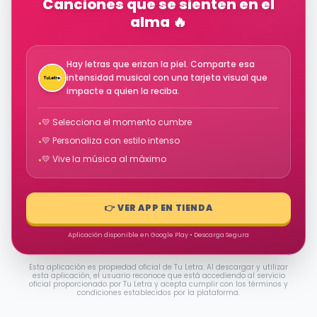
Canciones que se sienten en el
alma 🔥
Hay letras que erizan la piel. Comparte esa
intensidad musical con una tarjeta visual que
impacte a quien la reciba.
💛 Selecciona el momento cumbre
•
💛 Personaliza con estilo intenso
•
💛 Vive la música al máximo
•
👉 VER APP EN TIENDA
Aplicación disponible en Google Play • Descarga Segura
Esta aplicación es propiedad oficial de Tu Letra. Al descargar y utilizar
esta aplicación, el usuario reconoce que está accediendo al servicio
oficial proporcionado por Tu Letra y acepta cumplir con los términos y
condiciones establecidos por la plataforma.