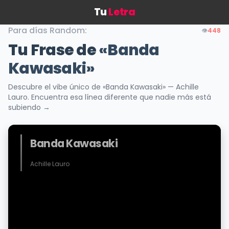
Tu
Letra
Para días Random:
👁️
448
Tu Frase de
«Banda
Kawasaki»
Descubre el vibe único de «Banda Kawasaki» — Achille
Lauro. Encuentra esa línea diferente que nadie más está
subiendo →
Banda Kawasaki
Achille Lauro