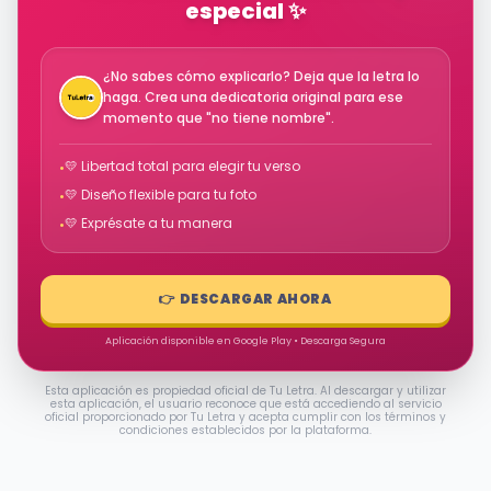
especial ✨
¿No sabes cómo explicarlo? Deja que la letra lo
haga. Crea una dedicatoria original para ese
momento que "no tiene nombre".
💛 Libertad total para elegir tu verso
•
💛 Diseño flexible para tu foto
•
💛 Exprésate a tu manera
•
👉 DESCARGAR AHORA
Aplicación disponible en Google Play • Descarga Segura
Esta aplicación es propiedad oficial de Tu Letra. Al descargar y utilizar
esta aplicación, el usuario reconoce que está accediendo al servicio
oficial proporcionado por Tu Letra y acepta cumplir con los términos y
condiciones establecidos por la plataforma.