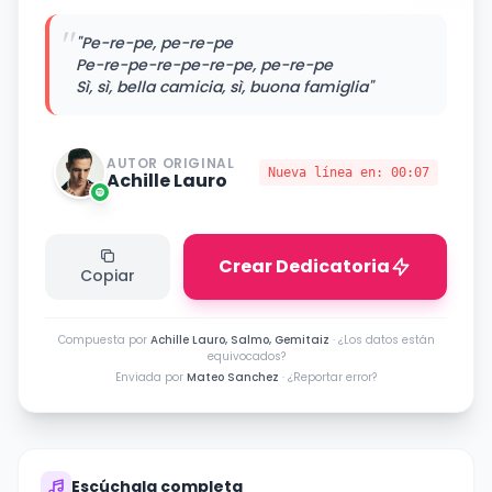
"
"Pe-re-pe, pe-re-pe
Pe-re-pe-re-pe-re-pe, pe-re-pe
Sì, sì, bella camicia, sì, buona famiglia"
AUTOR ORIGINAL
Nueva línea en:
00:07
Achille Lauro
Crear Dedicatoria
Copiar
Compuesta por
Achille Lauro, Salmo, Gemitaiz
·
¿Los datos están
equivocados?
Enviada por
Mateo Sanchez
·
¿Reportar error?
Escúchala completa