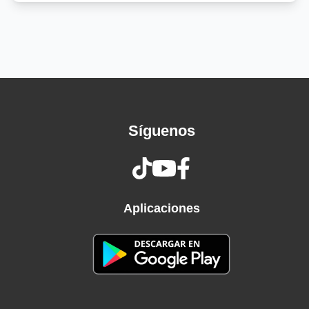
Foto segnaletica, ma non è una fashion
blogger
Ho una casa vacanze, non una casa degli
specchi
Il soldo non dorme, chi dorme non piglia pesci,
yeah, yeah, yeah
Ohi-ohi-alè-lè-lè, alè-lè-lè
Síguenos
Ohi, alè-lè-lè, alè-lè-lè
Ohi-ohi-alè-lè-lè, alè-lè-lè
Ohi, alè-lè-lè, alè
Per le strade, pe-re-pe-re-pe, pe-re-pe
Pe-re-pe-re-pe-re-pe, pe-re-pe
Aplicaciones
Kawasaki fanno: "Pe-re-pe, pe-re-pe"
Pe-re-pe-re-pe-re-pe, pe-re-pe
Per le strade, pe-re-pe-re-pe, pe-re-pe
Pe-re-pe-re-pe-re-pe, pe-re-pe
Kawasaki fanno: "Pe-re-pe, pe-re-pe"