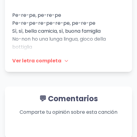
Pe-re-pe, pe-re-pe
Pe-re-pe-re-pe-re-pe, pe-re-pe
Sì, sì, bella camicia, sì, buona famiglia
No-non ho una lunga lingua, gioco della
bottiglia
Sì, sì, ho bella vie ma con una bella vista
Ver letra completa
Mi-mi torna il sorriso, meglio che l'analista
(vroom, vroom, alè)
Oh, latte e derivati (derivati)
Sì, è l'ultima foto prima di essere arrestati
(arrestati)
💬 Comentarios
Prima-prima erano scimmie, sì, da Guinness
dei primati
Comparte tu opinión sobre esta canción
Pollice opponibile, impronte digitali (ohi-ohi-
alè)
È il gatto e la volpe