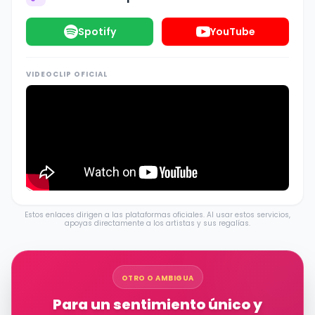
Spotify
YouTube
VIDEOCLIP OFICIAL
Estos enlaces dirigen a las plataformas oficiales. Al usar estos servicios,
apoyas directamente a los artistas y sus regalías.
OTRO O AMBIGUA
Para un sentimiento único y