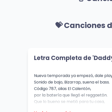
👁️ 1,100 vistas
👁️ 1,
🎸 Mismo Género
Otro Como Tú
Sha
💝 Canciones d
Sess
Cazzu
👁️ 134 vistas
Bizar
👁️ 72
💝 Mismo Sentimiento
L’enfer
Rou
Stromae
Twen
Letra Completa de 'Daddy
👁️ 986 vistas
👁️ 60
Nueva temporada ya empezó, dale play
Sonido de bajo, Bizarrap, suena el bass.
Código 787, alias El Calentón,
por la batería que llegó el reggaetón.
Que lo bueno se metió para tu casa,
Ray y C. Misterio levantando la raza.