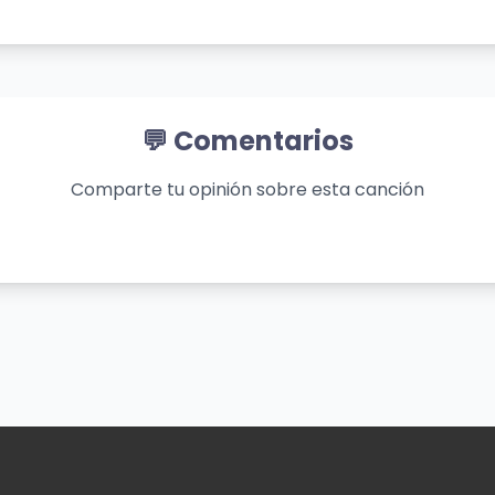
arrasa,
.
.
💬 Comentarios
cielo.
.
Comparte tu opinión sobre esta canción
igo el cambio.