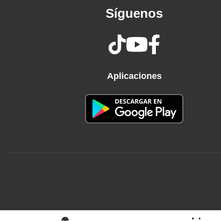
Cuando me vaya de aquí, nada me llevo
Síguenos
Solo me voy con un amor verdadero,
los pies en la tierra, siempre mirando al 
Masivo...
¡Venga los mozos!
¡Fuego!
Aplicaciones
Biza, búscate la visa,
que sea la de arriba, que el enemigo no 
Está viendo cómo el carrero hace la cen
esto no lo para ni la patrulla fronteriza.
Nueva temporada ya empezó, dale play
Sonido de bajo, Bizarrap, suena el bass.
Código 787, ahí hace el calentón,
por la batería que llegó el reggaetón.
Que lo bueno se metió para tu casa,
Ray sin misterio levantando la raza.
Anda con el poder que todos los males 
todo el mundo me dice: “¿Qué te pasa?”