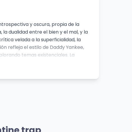
ntrospectiva y oscura, propia de la
la dualidad entre el bien y el mal, y la
tica velada a la superficialidad, la
n refleja el estilo de Daddy Yankee,
lorando temas existenciales. La
 experiencia auditiva intensa y
miento
Mismo Sentimiento
Llora Llora
tine trap
Milo j