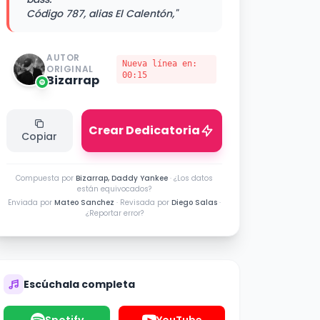
Código 787, alias El Calentón,"
AUTOR
Nueva línea en:
ORIGINAL
00:15
Bizarrap
Crear Dedicatoria
Copiar
Compuesta por
Bizarrap, Daddy Yankee
·
¿Los datos
están equivocados?
Enviada por
Mateo Sanchez
· Revisada por
Diego Salas
·
¿Reportar error?
Escúchala completa