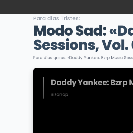
Para días Tristes:
Modo Sad:
«Da
Sessions, Vol.
Para días grises: «Daddy Yankee: Bzrp Music Sessi
Daddy Yankee: Bzrp Mu
Bizarrap