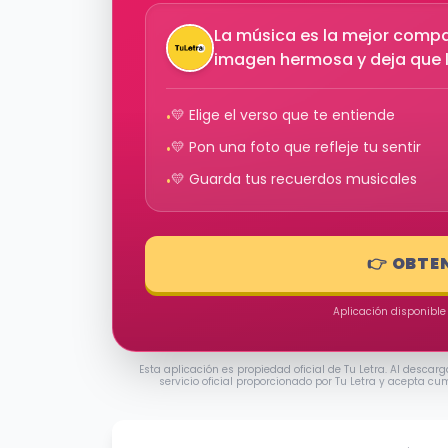
La música es la mejor compa
imagen hermosa y deja que 
💛 Elige el verso que te entiende
•
💛 Pon una foto que refleje tu sentir
•
💛 Guarda tus recuerdos musicales
•
👉 OBTE
Aplicación disponible
Esta aplicación es propiedad oficial de Tu Letra. Al descarg
servicio oficial proporcionado por Tu Letra y acepta cu