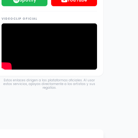
Spotify
YouTube
VIDEOCLIP OFICIAL
Estos enlaces dirigen a las plataformas oficiales. Al usar
estos servicios, apoyas directamente a los artistas y sus
regalías.