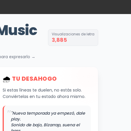
Music
Visualizaciones de letra
3,885
 para expresarlo →
🌧
️ TU DESAHOGO
Si estas líneas te duelen, no estás solo.
Conviértelas en tu estado ahora mismo.
"
"Nueva temporada ya empezó, dale
play.
Sonido de bajo, Bizarrap, suena el
bass.