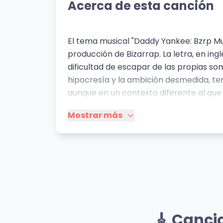
Acerca de esta canción
El tema musical "Daddy Yankee: Bzrp Mus
producción de Bizarrap. La letra, en ingl
dificultad de escapar de las propias som
hipocresía y la ambición desmedida, te
aunque en un contexto diferente al qu
melodía y la producción musical acentú
Mostrar más
emocionalmente cargada.
Mismo Sentimiento
CONTANDO OVEJAS
CR
🎸 Canci
WOS
True