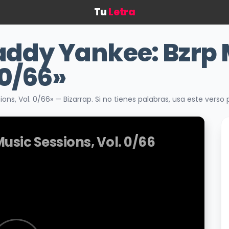
Tu
Letra
ddy Yankee: Bzrp 
 0/66»
ons, Vol. 0/66» — Bizarrap. Si no tienes palabras, usa este verso
sic Sessions, Vol. 0/66