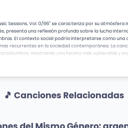
ic Sessions, Vol. 0/66" se caracteriza por su atmósfera i
és, presenta una reflexión profunda sobre la lucha interna, 
bras. El contexto social podría interpretarse como una crí
mas recurrentes en la sociedad contemporánea. La canció
e acostumbra, mostrando una faceta más vulnerable y exp
an la sensación de conflicto y desesperanza, creando una
🎵 Canciones Relacionadas
Mismo Sentimiento
Mismo Senti
UZ
RETIRADA
ones del Mismo Género: argen
no
Milo j