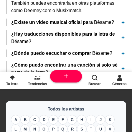
También puedes encontrarla en otras plataformas
como Deemey.com o Musixmatch.
¿Existe un video musical oficial para
Bésame
?
¿Hay traducciones disponibles para la letra de
Bésame
?
¿Dónde puedo escuchar o comprar
Bésame
?
¿Cómo puedo encontrar una canción si solo sé
parte de la letra?
Tu letra
Tendencias
Buscar
Géneros
Todos los artistas
A
B
C
D
E
F
G
H
I
J
K
L
M
N
O
P
Q
R
S
T
U
V