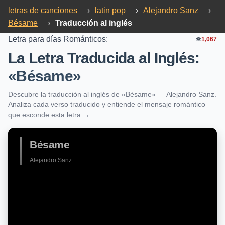
letras de canciones
›
latin pop
›
Alejandro Sanz
›
Bésame
›
Traducción al inglés
Letra para días Románticos:
👁️
1,067
La Letra Traducida al Inglés:
«Bésame»
Descubre la traducción al inglés de «Bésame» — Alejandro Sanz.
Analiza cada verso traducido y entiende el mensaje romántico
que esconde esta letra →
Bésame
Alejandro Sanz