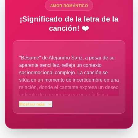
AMOR ROMÁNTICO
¡Significado de la letra de la
canción! ❤️
"Bésame" de Alejandro Sanz, a pesar de su
aparente sencillez, refleja un contexto
socioemocional complejo. La canción se
sitúa en un momento de incertidumbre en una
relación, donde el cantante expresa un deseo
ardiente de compromiso y cercanía física
("bésame"). La comparación con otra mujer
Mostrar más
("tú y ella son tan parecidas") sugiere una
posible inseguridad o un pasado que aún
pesa. La insistencia en dejar atrás los miedos
y dudas ("cero miedo, vamo' en serio