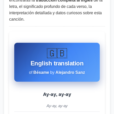
encontrarás la
traducción completa al inglés
de la
letra, el significado profundo de cada verso, la
interpretación detallada y datos curiosos sobre esta
canción.
🇬🇧
English translation
of
Bésame
by
Alejandro Sanz
Ay-ay, ay-ay
Ay-ay, ay-ay