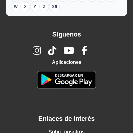
W
X
Y
Z
0-9
Síguenos
Aplicaciones
Enlaces de Interés
Sobre nosotros