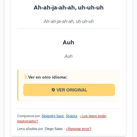
Ah-ah-ja-ah-ah, uh-uh-uh
Ah-ah-ja-ah-ah, uh-uh-uh
Auh
Auh
Ver en otro idioma:
🔄 VER ORIGINAL
Compuesta por
:
Alejandro Sanz
,
Shakira
·
¿Los datos están
equivocados?
Letra añadida por
:
Diego Salas
·
¿Reportar error?