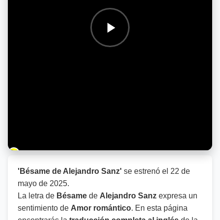
Barra de progreso de la reproducción
'Bésame de Alejandro Sanz'
se estrenó el
22 de
mayo de 2025
.
La letra de
Bésame
de
Alejandro Sanz
expresa un
sentimiento de
Amor romántico
. En esta página