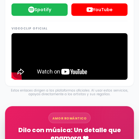
Spotify
YouTube
VIDEOCLIP OFICIAL
Estos enlaces dirigen a las plataformas oficiales. Al usar estos servicios,
apoyas directamente a los artistas y sus regalías.
AMOR ROMÁNTICO
Dilo con música: Un detalle que
enamora ❤️