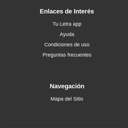
Te escribí esta canción y una lista de cosas
pendientes
Enlaces de Interés
La primera es hacerte el amor con carácter
urgente
Tu Letra app
La segunda es quedarme pa siempre
Ayuda
La tercera es como la primera
Condiciones de uso
Pero más urgentemente, ja
Todo lo que quiero lo quiero contigo
Preguntas frecuentes
Si tú eres mi reina, gano al ajedrez
Quiéreme sin pena, no hay nada escondido
Por dentro y por fuera soy como ves, amor
Me haces mejor
Navegación
¿Qué más te digo?
Vida, vámonos
Mapa del Sitio
No lo pienses tanto y bésame
Que se acaben los misterios, bésame de una
vez
Cero miedo, vamo en serio p'adelante