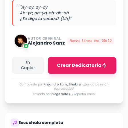
"
"Ay-ay, ay-ay
Ah-ya, ah-ya, ah-ah-ah
¿Te digo la verdad? (Uh)"
AUTOR ORIGINAL
Nueva línea en:
00:12
Alejandro Sanz
Crear Dedicatoria
Copiar
Compuesta por
Alejandro Sanz, Shakira
·
¿Los datos están
equivocados?
Enviada por
Diego Salas
·
¿Reportar error?
Escúchala completa