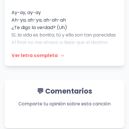
Ay-ay, ay-ay
Ah-ya, ah-ya, ah-ah-ah
¿Te digo la verdad? (Uh)
Sí, la vida es bonita, tú y ella son tan parecidas
Al final no me atrevo a dejar que el destino
decida
Ver letra completa
Si existe algún riesgo de verme sin ti, yo no
quiero apostar
Mmm-mmm-mmm
Te aviso desde ya
Por si no lo notaste hace tiempo, esto ya no es
💬 Comentarios
broma
Ni con todo el café de Colombia me quito tu
Comparte tu opinión sobre esta canción
aroma
A tu boca, perdona, pero me quiero pegar
¿Te quieres pegar?