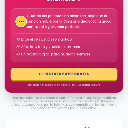
Cuando las palabras no alcanzan, deja que la
canción hable por ti. Crea una dedicatoria única
con tu foto y el verso perfecto.
💛 Elige el verso más romántico
•
💛 Añade tu foto y vuestros nombres
•
💛 Un regalo digital para guardar siempre
•
👉 INSTALAR APP GRATIS
Aplicación disponible en Google Play • Descarga Segura
Esta aplicación es propiedad oficial de Tu Letra. Al descargar y utilizar
esta aplicación, el usuario reconoce que está accediendo al servicio
oficial proporcionado por Tu Letra y acepta cumplir con los términos y
condiciones establecidos por la plataforma.