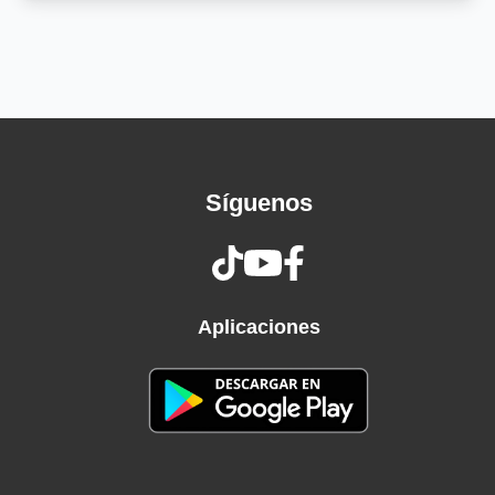
No lo pienses tanto y bésame
Que se acaben los misterios, bésame de una
vez
Cero miedo, vamo en serio p'adelante
A quien le duela que se aguante
Ya no tienes que ir atrás, mejor ven, pásate al
volante
Síguenos
No lo pienses tanto y bésame
Que se acaben los misterios, bésame de una
vez
Cero miedo, vamo en serio p'adelante
A quien le duela que se aguante
Aplicaciones
Ya no tienes que ir atrás, mejor ven, pásate al
volante, ah-ah
Ay-ay, ay-ay
Ah-ya, ah-ya
Uh-uh-ju, ju-uh, ju-uh-uh