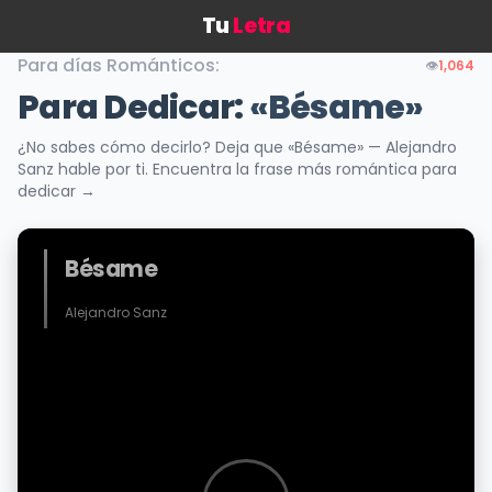
Tu
Letra
Para días Románticos:
👁️
1,064
Para Dedicar:
«Bésame»
¿No sabes cómo decirlo? Deja que «Bésame» — Alejandro
Sanz hable por ti. Encuentra la frase más romántica para
dedicar →
Bésame
Alejandro Sanz