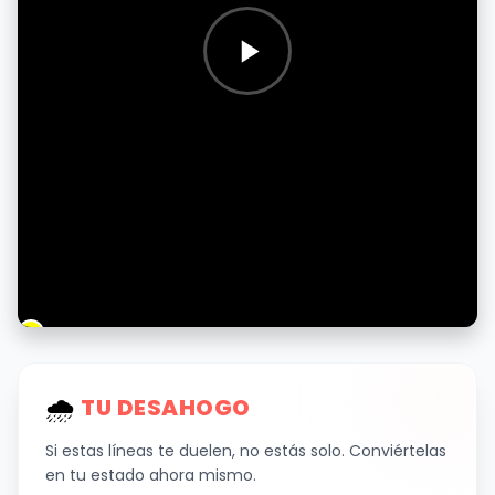
🌧
️ TU DESAHOGO
Si estas líneas te duelen, no estás solo. Conviértelas
en tu estado ahora mismo.