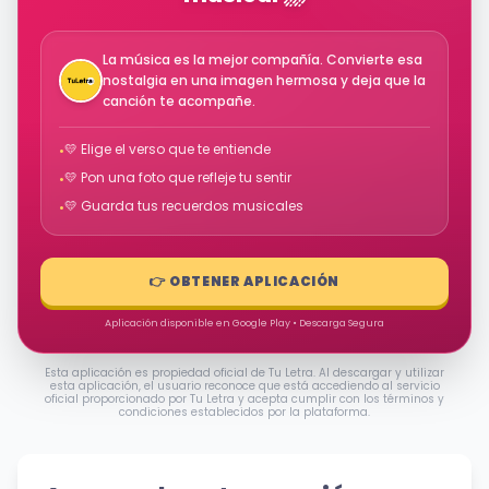
La música es la mejor compañía. Convierte esa
nostalgia en una imagen hermosa y deja que la
canción te acompañe.
💛 Elige el verso que te entiende
•
💛 Pon una foto que refleje tu sentir
•
💛 Guarda tus recuerdos musicales
•
👉 OBTENER APLICACIÓN
Aplicación disponible en Google Play • Descarga Segura
Esta aplicación es propiedad oficial de Tu Letra. Al descargar y utilizar
esta aplicación, el usuario reconoce que está accediendo al servicio
oficial proporcionado por Tu Letra y acepta cumplir con los términos y
condiciones establecidos por la plataforma.