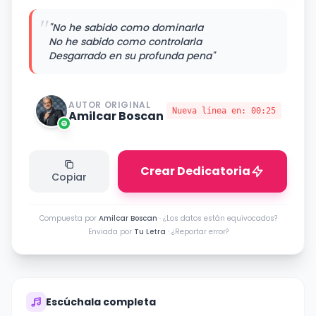
"
"No he sabido como dominarla
No he sabido como controlarla
Desgarrado en su profunda pena"
AUTOR ORIGINAL
Nueva línea en:
00:25
Amilcar Boscan
Crear Dedicatoria
Copiar
Compuesta por
Amilcar Boscan
·
¿Los datos están equivocados?
Enviada por
Tu Letra
·
¿Reportar error?
Escúchala completa