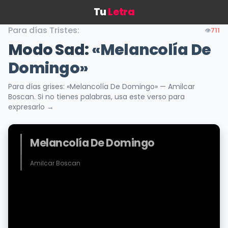
Tu
Letra
Para días Tristes:
👁️
711
Modo Sad:
«Melancolía De
Domingo»
Para días grises: «Melancolía De Domingo» — Amilcar
Boscan. Si no tienes palabras, usa este verso para
expresarlo →
Melancolía De Domingo
Amilcar Boscan