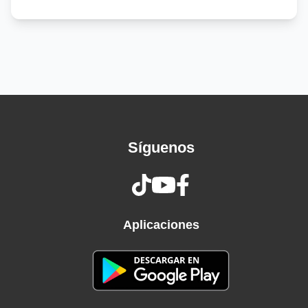
No hallo un amor para poder dejarla.
Melancolía de domingos grises
Si no hay amor todo se hace más triste
Y en el silencio de calles tan solas
Casi me muero por tan largas horas
Porque en la noche de cada domingo, que
agonía.
Noche de ausencia, noche por esencia de
Síguenos
melancolía.
En la noche del domingo déjame un minuto en
paz.
SIN PODERLA DETENER
SIN PODERLA CONTROLAR
Aplicaciones
Y me tiene triste y derrotado
Acabando con la vida mía.
SIN PODERLA DETENER
SIN PODERLA CONTROLAR