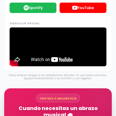
Spotify
YouTube
VIDEOCLIP OFICIAL
Estos enlaces dirigen a las plataformas oficiales. Al usar estos servicios,
apoyas directamente a los artistas y sus regalías.
TRISTEZA O MELANCOLÍA
Cuando necesitas un abrazo
musical 🌧️