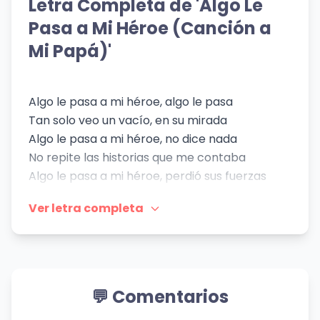
Letra Completa de 'Algo Le
👁️ 622 vistas
👁️ 1,053 vistas
👁️ 1,120 vistas
Pasa a Mi Héroe (Canción a
Mi Papá)'
Algo le pasa a mi héroe, algo le pasa
Tan solo veo un vacío, en su mirada
Algo le pasa a mi héroe, no dice nada
No repite las historias que me contaba
Algo le pasa a mi héroe, perdió sus fuerzas
Ya no pronuncia mi nombre, no lo recuerda
Ver letra completa
Ni su cuerpo ni su mente, son lo que era
Pareciera andar flotando por las estrellas
Sin querer entro en un mundo, donde no hay
penas ni glorias
Cada paso que va dando, va borrando una
💬 Comentarios
memoria