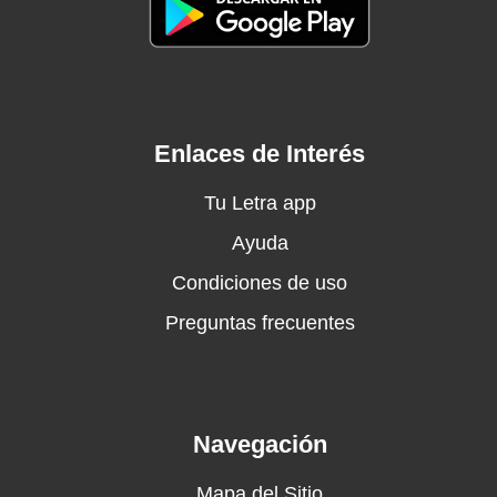
Sin querer entro en un mundo, donde no hay
penas ni glorias
Cada paso que va dando, va borrando una
memoria
Veo que el árbol de su vida, poco a poco se
deshoja
Enlaces de Interés
Y aquel roble que era fuerte, con los años se
desploma
Tu Letra app
Y mi madre le dedica, cada hora de su día
Ayuda
Manteniendo la promesa de amarlo toda la
Condiciones de uso
vida
Y los nietos van creciendo, se hace grande la
Preguntas frecuentes
familia
Y si sus ojos hablarán, seguramente dirían
Que nos conoce todavía
Algo le pasa a mi héroe
Navegación
Algo le pasa
Mapa del Sitio