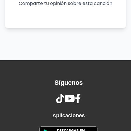
Veo que el árbol de su vida, poco a poco se
Comparte tu opinión sobre esta canción
deshoja
Y aquel roble que era fuerte, con los años se
desploma
Yo le hablo de nosotros, de las cosas que
vivimos
Que tengo su mismo nombre y que llevo su
apellido
Que me ha dado dos hermanos, que le vivo
agradecido
Porque ha sido el mejor padre, que pueda
Síguenos
tener un hijo
Y él me escucha, pero no me habla
Algo le pasa a mi héroe, donde se iría
Aquel que fuera mi ejemplo, era mi guía
Se ha convertido en un niño, quien lo diría
Aplicaciones
Ahora nos toca cuidarlo, como él lo hacía