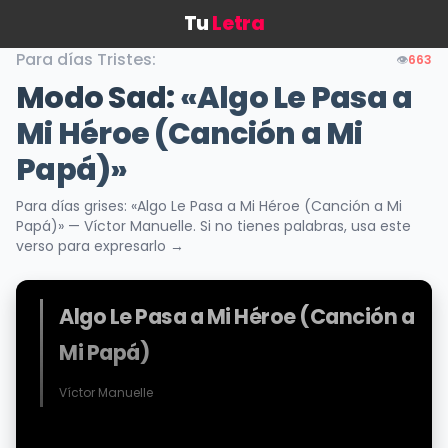
Tu
Letra
Para días Tristes:
👁️
663
Modo Sad:
«Algo Le Pasa a
Mi Héroe (Canción a Mi
Papá)»
Para días grises: «Algo Le Pasa a Mi Héroe (Canción a Mi
Papá)» — Víctor Manuelle. Si no tienes palabras, usa este
verso para expresarlo →
Algo Le Pasa a Mi Héroe (Canción a
Mi Papá)
Víctor Manuelle