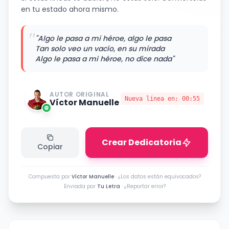
en tu estado ahora mismo.
"
"Algo le pasa a mi héroe, algo le pasa
Tan solo veo un vacío, en su mirada
Algo le pasa a mi héroe, no dice nada"
AUTOR ORIGINAL
Nueva línea en:
00:55
Víctor Manuelle
Crear Dedicatoria
Copiar
Compuesta por
Víctor Manuelle
·
¿Los datos están equivocados?
Enviada por
Tu Letra
·
¿Reportar error?