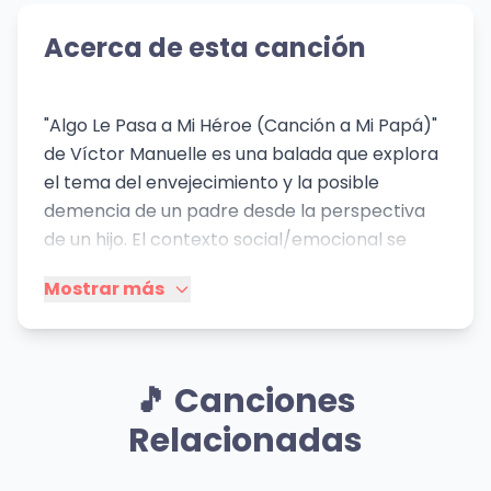
Acerca de esta canción
"Algo Le Pasa a Mi Héroe (Canción a Mi Papá)"
de Víctor Manuelle es una balada que explora
el tema del envejecimiento y la posible
demencia de un padre desde la perspectiva
de un hijo. El contexto social/emocional se
centra en la vulnerabilidad familiar y el cambio
Mostrar más
de roles que implica el cuidado de un
progenitor anciano. La canción refleja la
profunda admiración y amor filial del cantante
hacia su padre, quien es presentado como un
🎵 Canciones
"héroe". La pérdida de memoria y el deterioro
Relacionadas
físico del padre provocan una profunda
tristeza en el hijo, quien se ve obligado a