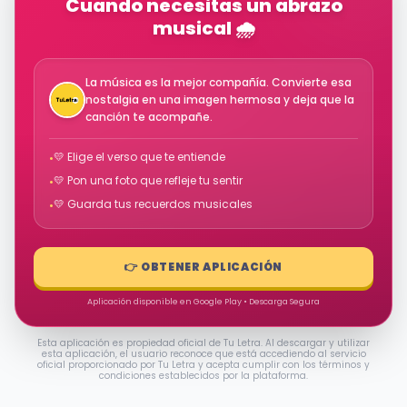
Cuando necesitas un abrazo
musical 🌧️
La música es la mejor compañía. Convierte esa
nostalgia en una imagen hermosa y deja que la
canción te acompañe.
💛 Elige el verso que te entiende
•
💛 Pon una foto que refleje tu sentir
•
💛 Guarda tus recuerdos musicales
•
👉 OBTENER APLICACIÓN
Aplicación disponible en Google Play • Descarga Segura
Esta aplicación es propiedad oficial de Tu Letra. Al descargar y utilizar
esta aplicación, el usuario reconoce que está accediendo al servicio
oficial proporcionado por Tu Letra y acepta cumplir con los términos y
condiciones establecidos por la plataforma.