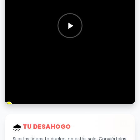
🌧
️ TU DESAHOGO
Si estas líneas te duelen, no estás solo. Conviértelas