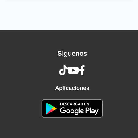
Dile que ya te cansaste
Que algo mejor encostraste
Conmigo no cocine' ni fregue' traste'
Envíame la foto que tiraste
Cuando estabámo' en el carro bellaqueando
To'a la noche dándote y ese psycho
llamándote
Síguenos
Cuando estábamo' en el carro bellaqueando
To'a la noche dándote (Eh, eh)
No la llames más que se fue conmigo
Yo la hice olvidar to' lo que sufrió contigo
No la llames más que se fue conmigo
Aplicaciones
Yo la hago sentir lo que no sintió contigo
Dile que no te llame má' y no vuelva a joder
Es el Nicky Jam pa' ponerte a mover
Dile que no te llame más y no vuelva a joder
Es el Nicky Jam pa' ponerte a mover
Dile que no te llame más y no vuelva a joder,