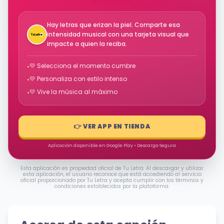
Hay letras que erizan la piel. Comparte esa
intensidad musical con una tarjeta visual que
impacte a quien la reciba.
💛 Selecciona el momento cumbre
•
💛 Personaliza con estilo intenso
•
💛 Vive la música al máximo
•
👉 VER APP EN TIENDA
Aplicación disponible en Google Play • Descarga Segura
Esta aplicación es propiedad oficial de Tu Letra. Al descargar y utilizar
esta aplicación, el usuario reconoce que está accediendo al servicio
oficial proporcionado por Tu Letra y acepta cumplir con los términos y
condiciones establecidos por la plataforma.