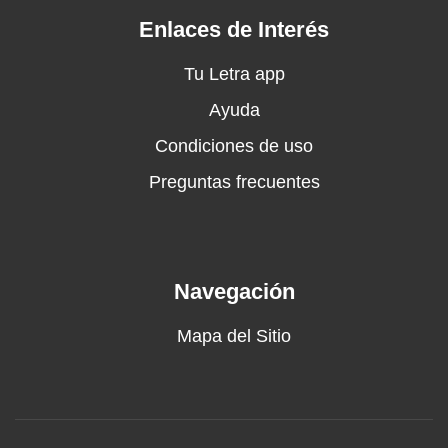
ey, ey
Enlaces de Interés
Dime, mami, si esta noche tú 'tás puesta pa' mí
Si el bobo ese aparece, lo ponemo' a dormir
Tu Letra app
Ellos viven criticando, yo vivo en un VIP
Ayuda
Con retros nuevas, acicala'o más que pa' verte
Condiciones de uso
a ti
So dime, mami, si esta noche tú 'tás puesta pa'
Preguntas frecuentes
mí
Si el bobo ese aparece, lo ponemo' a dormir
Ellos viven criticando, yo vivo en un VIP
Con retros nuevas, acicala'o más que pa' verte
Navegación
a ti
Aquí hay mucho bellaco, mucha bellaca
Mapa del Sitio
Mucho bellaco, mucha bellaca
Aquí hay mucho bellaco, mucha bellaca
Mucho bellaco, ey
Ella se cansó del novio pero no de perrear, ey