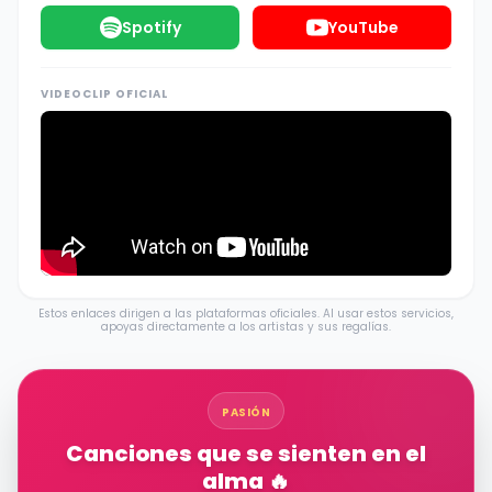
Spotify
YouTube
VIDEOCLIP OFICIAL
Estos enlaces dirigen a las plataformas oficiales. Al usar estos servicios,
apoyas directamente a los artistas y sus regalías.
PASIÓN
Canciones que se sienten en el
alma 🔥