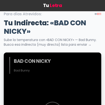
Tu
Letra
Para días Atrevidos:
👁️
811
Tu Indirecta:
«BAD CON
NICKY»
Sube la temperatura con «BAD CON NICKY» — Bad Bunny.
Busca esa indirecta (muy directa) lista para enviar →
BAD CON NICKY
Bad Bunny