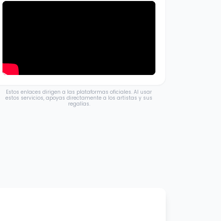
Estos enlaces dirigen a las plataformas oficiales. Al usar
estos servicios, apoyas directamente a los artistas y sus
regalías.