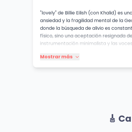
"lovely" de Billie Eilish (con Khalid) e
ansiedad y la fragilidad mental de la G
donde la búsqueda de alivio es constante
físico, sino una aceptación resignada de
instrumentación minimalista y las voces 
reflejo del estilo característico de Eil
Mostrar más
melancólicas, y ha tenido un impacto cu
Mismo Artista
BLUE
SKI
🎸 Ca
Billie Eilish
Billie 
👁️ 1,367 vistas
👁️ 1,