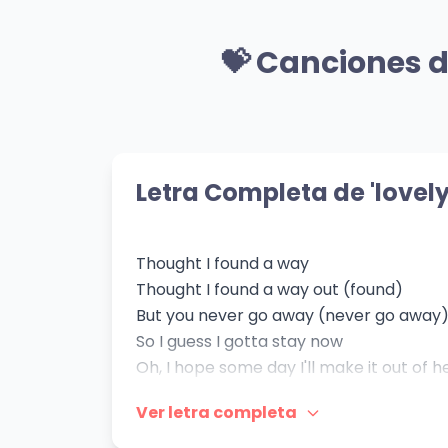
🎸 Mismo Género
Perfect Celebrity
Ch
💝 Canciones d
Lady Gaga
Arca
👁️ 652 vistas
👁️ 1,
💝 Mismo Sentimiento
Thinking Of You
ilom
Lenny Kravitz
Billie 
Letra Completa de 'lovely
👁️ 736 vistas
👁️ 70
Thought I found a way
Thought I found a way out (found)
But you never go away (never go away
So I guess I gotta stay now
Oh, I hope some day I'll make it out of h
Even if it takes all night or a hundred ye
Ver letra completa
Need a place to hide, but I can't find on
Wanna feel alive, outside I can't fight m