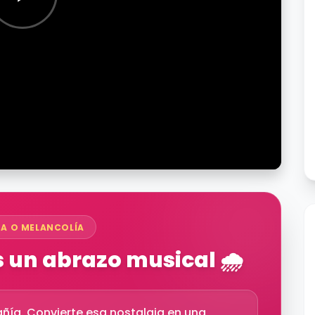
ZA O MELANCOLÍA
un abrazo musical 🌧️
ñía. Convierte esa nostalgia en una