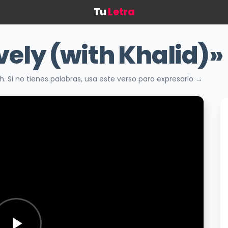
Tu
Letra
vely (with Khalid)»
ilish. Si no tienes palabras, usa este verso para expresarlo →