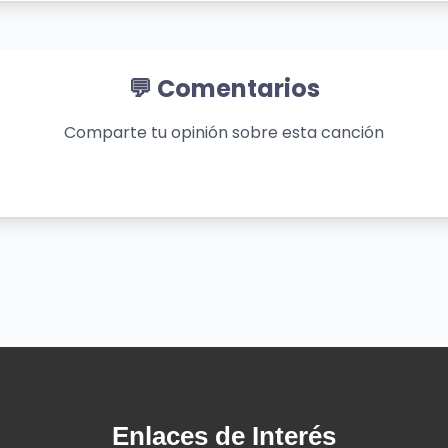
💬 Comentarios
Comparte tu opinión sobre esta canción
a better place)
ere
ars
e near
y fear
Enlaces de Interés