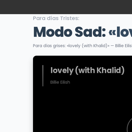
Para días Tristes:
Modo Sad:
«lo
Para días grises: «lovely (with Khalid)» — Billie E
lovely (with Khalid)
Billie Eilish