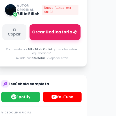
AUTOR
Nueva línea en:
ORIGINAL
00:33
Billie Eilish
Crear Dedicatoria
Copiar
Compuesta por
Billie Eilish, Khalid
·
¿Los datos están
equivocados?
Enviada por
Fito Salas
·
¿Reportar error?
Escúchala completa
Spotify
YouTube
VIDEOCLIP OFICIAL