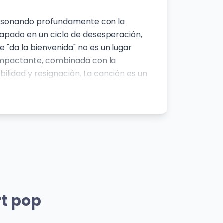
l, resonando profundamente con la
trapado en un ciclo de desesperación,
e "da la bienvenida" no es un lugar
ro impactante, combinada con la
bilidad y resignación. La canción es un
encias internas, a menudo oscuras y
d mental en la música pop.
rtista
Mismo Artista
r
Everybody Dies
rt pop
Billie Eilish
👁️ 969 vistas