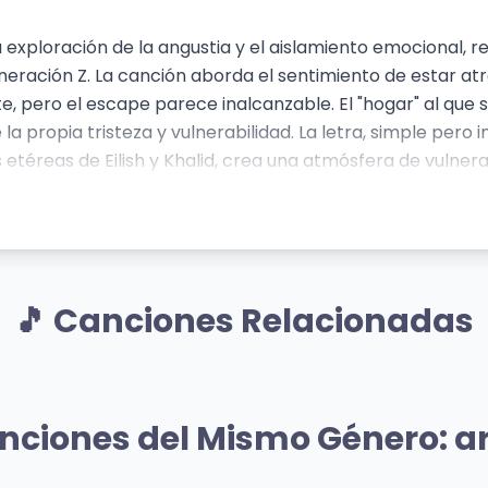
s una exploración de la angustia y el aislamiento emociona
eneración Z. La canción aborda el sentimiento de estar a
, pero el escape parece inalcanzable. El "hogar" al que s
 la propia tristeza y vulnerabilidad. La letra, simple pe
etéreas de Eilish y Khalid, crea una atmósfera de vulnera
ish, que se centra en la honestidad brutal sobre sus experi
ltural significativo en la manera en que se habla de salu
🎵 Canciones Relacionadas
Mismo Artista
Mismo A
NNY
when the party's ove
nciones del Mismo Género: a
Eilish
Billie Eilish
294 vistas
👁️ 1,017 vistas