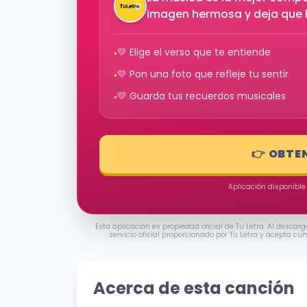
imagen hermosa y deja que 
💛 Elige el verso que te entiende
•
💛 Pon una foto que refleje tu sentir
•
💛 Guarda tus recuerdos musicales
•
👉 OBTE
Aplicación disponible
Esta aplicación es propiedad oficial de Tu Letra. Al descarg
servicio oficial proporcionado por Tu Letra y acepta cu
Acerca de esta canción