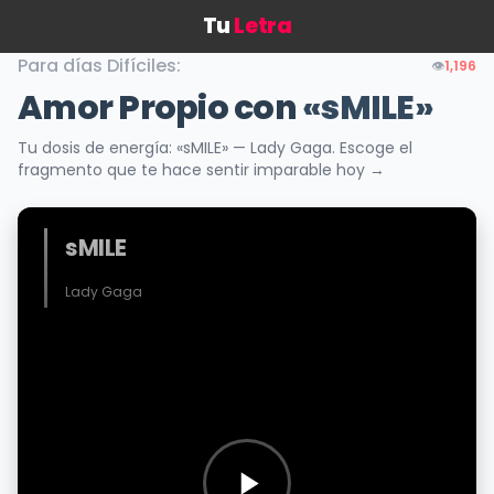
Tu
Letra
Para días Difíciles:
👁️
1,196
Amor Propio con
«sMILE»
Tu dosis de energía: «sMILE» — Lady Gaga. Escoge el
fragmento que te hace sentir imparable hoy →
sMILE
Lady Gaga