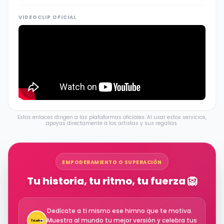
VIDEOCLIP OFICIAL
Estos enlaces dirigen a las plataformas oficiales. Al usar estos servicios,
apoyas directamente a los artistas y sus regalías.
EMPODERAMIENTO O SUPERACIÓN
Tu historia, tu ritmo, tu fuerza 🦁
Dedícate a ti mismo ese himno que te motiva.
Muestra al mundo tu mejor versión y celebra tus