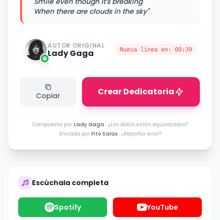
Smile even though it's breaking
When there are clouds in the sky"
AUTOR ORIGINAL
Nueva línea en:
00:39
Lady Gaga
Crear Dedicatoria
Copiar
Compuesta por
Lady Gaga
·
¿Los datos están equivocados?
Enviada por
Fito Salas
·
¿Reportar error?
Escúchala completa
Spotify
YouTube