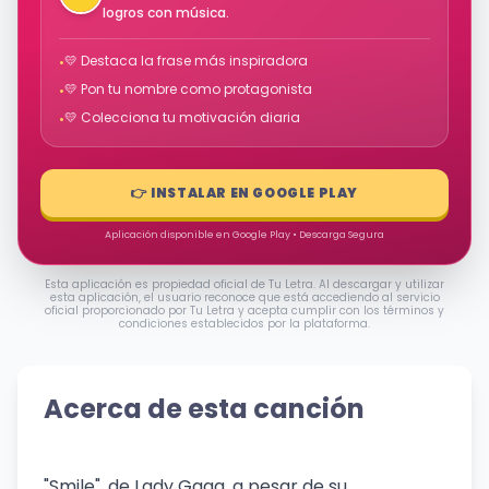
logros con música.
💛 Destaca la frase más inspiradora
•
💛 Pon tu nombre como protagonista
•
💛 Colecciona tu motivación diaria
•
👉 INSTALAR EN GOOGLE PLAY
Aplicación disponible en Google Play • Descarga Segura
Esta aplicación es propiedad oficial de Tu Letra. Al descargar y utilizar
esta aplicación, el usuario reconoce que está accediendo al servicio
oficial proporcionado por Tu Letra y acepta cumplir con los términos y
condiciones establecidos por la plataforma.
Acerca de esta canción
"Smile", de Lady Gaga, a pesar de su