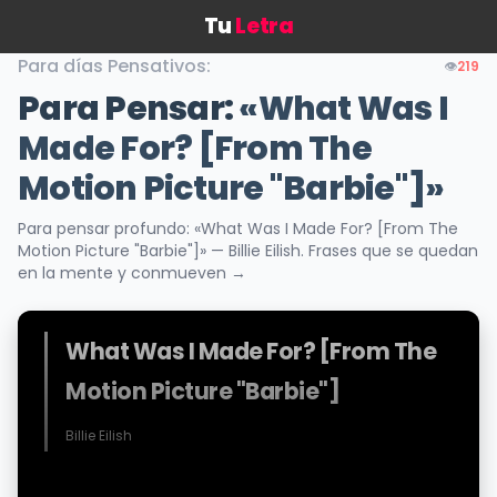
Tu
Letra
Para días Pensativos:
👁️
219
Para Pensar:
«What Was I
Made For? [From The
Motion Picture "Barbie"]»
Para pensar profundo: «What Was I Made For? [From The
Motion Picture "Barbie"]» — Billie Eilish. Frases que se quedan
en la mente y conmueven →
What Was I Made For? [From The
Motion Picture "Barbie"]
Billie Eilish