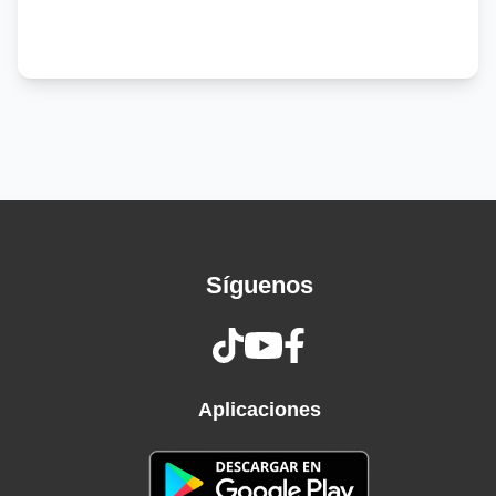
But someday I might
Someday I might
Mm, hm, ha-ah
Hm, hm, hm
When did it end? All the enjoyment
I'm sad again, don't tell my boyfriend
It's not what he's made for
What was I made for?
'Cause I, 'cause I
I don't know how to feel
Síguenos
But I wanna try
I don't know how to feel
But someday I might
Someday I might
Aplicaciones
Think I forgot how to be happy
Something I'm not, but something I can be