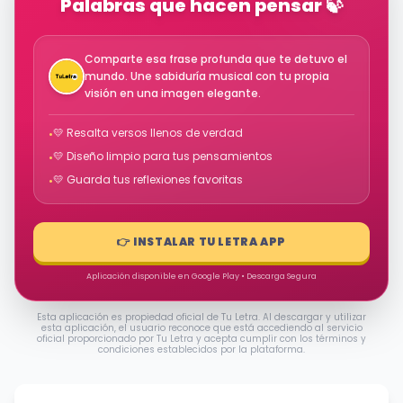
Palabras que hacen pensar 🍃
Comparte esa frase profunda que te detuvo el
mundo. Une sabiduría musical con tu propia
visión en una imagen elegante.
💛 Resalta versos llenos de verdad
•
💛 Diseño limpio para tus pensamientos
•
💛 Guarda tus reflexiones favoritas
•
👉 INSTALAR TU LETRA APP
Aplicación disponible en Google Play • Descarga Segura
Esta aplicación es propiedad oficial de Tu Letra. Al descargar y utilizar
esta aplicación, el usuario reconoce que está accediendo al servicio
oficial proporcionado por Tu Letra y acepta cumplir con los términos y
condiciones establecidos por la plataforma.