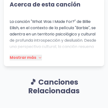
Acerca de esta canción
La canción "What Was I Made For?" de Billie
Eilish, en el contexto de la película "Barbie", se
adentra en un territorio psicológico y cultural
de profunda introspección y desilusión. Desde
una perspectiva cultural, la canción resuena
con la experiencia de las expectativas sociales
Mostrar más
y las presiones a las que se enfrentan muchos
individuos, particularmente las mujeres, para
ajustarse a roles predefinidos y arquetipos. El
personaje de Barbie, concebido como un ideal
🎵 Canciones
de belleza y felicidad, se enfrenta a una crisis
Relacionadas
existencial al darse cuenta de su naturaleza
artificial y la desconexión entre su propósito
aparente y su sentimiento interno. Esto refleja
Mismo Sentimiento
Mismo Sentimiento