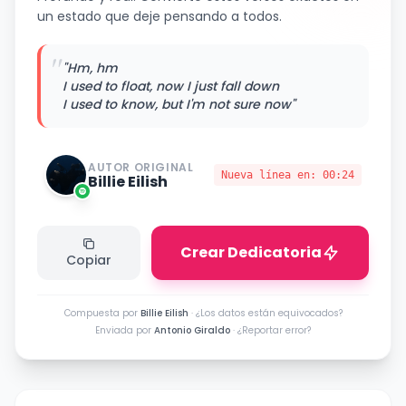
un estado que deje pensando a todos.
"
"Hm, hm
I used to float, now I just fall down
I used to know, but I'm not sure now"
AUTOR ORIGINAL
Nueva línea en:
00:24
Billie Eilish
Crear Dedicatoria
Copiar
Compuesta por
Billie Eilish
·
¿Los datos están equivocados?
Enviada por
Antonio Giraldo
·
¿Reportar error?