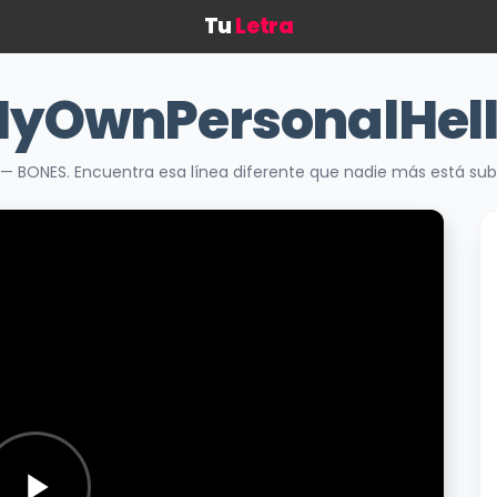
Tu
Letra
yOwnPersonalHell
 — BONES. Encuentra esa línea diferente que nadie más está su