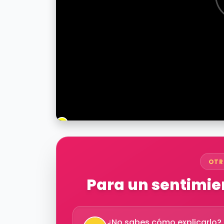
OTR
Para un sentimien
¿No sabes cómo explicarlo? D