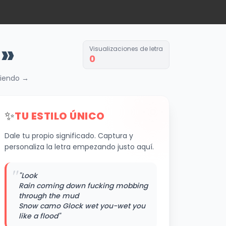
»
Visualizaciones de letra
0
biendo →
✨
TU ESTILO ÚNICO
Dale tu propio significado. Captura y
personaliza la letra empezando justo aquí.
"
"Look
Rain coming down fucking mobbing
through the mud
Snow camo Glock wet you-wet you
like a flood"