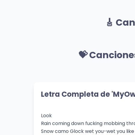
Mismo Sentimiento
Seduce
Fre
🎸 Can
d33p.
Kley 
👁️ 24,559 vistas
👁️ 6,
🎸 Mismo Género
Spider Web
A B
💝 Cancione
Kel
Wicca Phase Springs Eternal
👁️ 449 vistas
Clam
👁️ 53
💝 Mismo Sentimiento
THE DRIVER
La 
mue
Måneskin
Letra Completa de 'MyOw
👁️ 214 vistas
Mägo
👁️ 78
Look
Rain coming down fucking mobbing thr
Snow camo Glock wet you-wet you like 