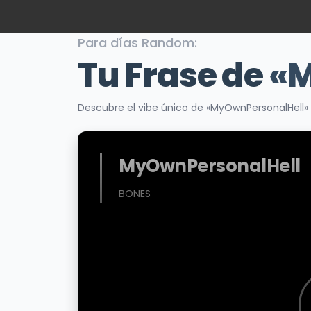
Para días Random:
Tu Frase de
«M
Descubre el vibe único de «MyOwnPersonalHell»
MyOwnPersonalHell
BONES