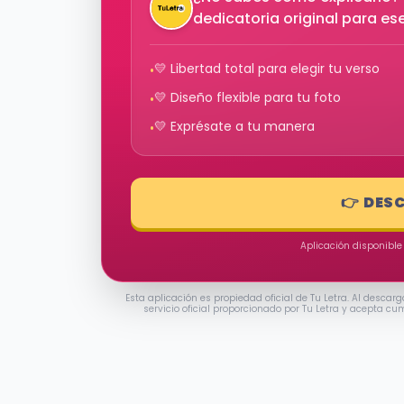
dedicatoria original para e
💛 Libertad total para elegir tu verso
•
💛 Diseño flexible para tu foto
•
💛 Exprésate a tu manera
•
👉 DES
Aplicación disponible
Esta aplicación es propiedad oficial de Tu Letra. Al descarg
servicio oficial proporcionado por Tu Letra y acepta cu