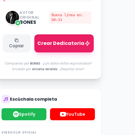
AUTOR
Nueva línea en:
ORIGINAL
00:33
BONES
Crear Dedicatoria
Copiar
Compuesta por
BONES
·
¿Los datos están equivocados?
Enviada por
Antonio Giraldo
·
¿Reportar error?
Escúchala completa
Spotify
YouTube
VIDEOCLIP OFICIAL