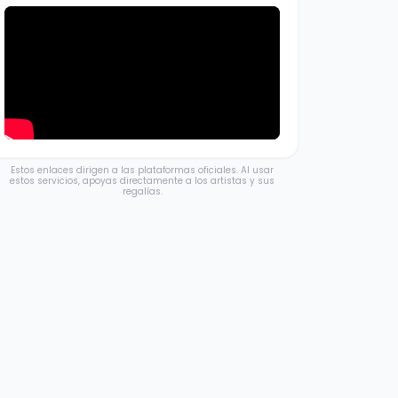
Estos enlaces dirigen a las plataformas oficiales. Al usar
estos servicios, apoyas directamente a los artistas y sus
regalías.