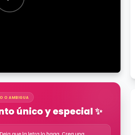
O O AMBIGUA
to único y especial ✨
eja que la letra lo haga. Crea una