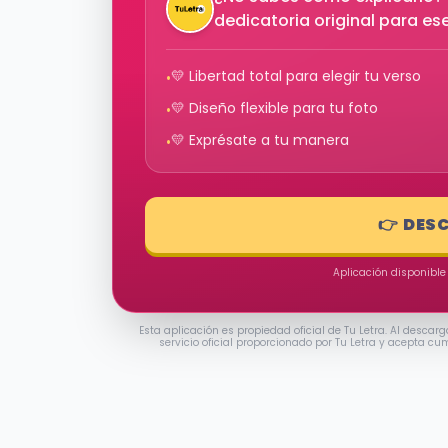
dedicatoria original para e
💛 Libertad total para elegir tu verso
•
💛 Diseño flexible para tu foto
•
💛 Exprésate a tu manera
•
👉 DES
Aplicación disponible
Esta aplicación es propiedad oficial de Tu Letra. Al descarg
servicio oficial proporcionado por Tu Letra y acepta cu