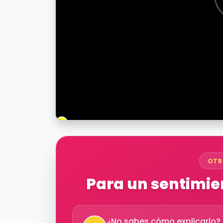
OTR
Para un sentimien
¿No sabes cómo explicarlo? D