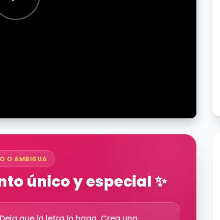
O O AMBIGUA
to único y especial ✨
eja que la letra lo haga. Crea una