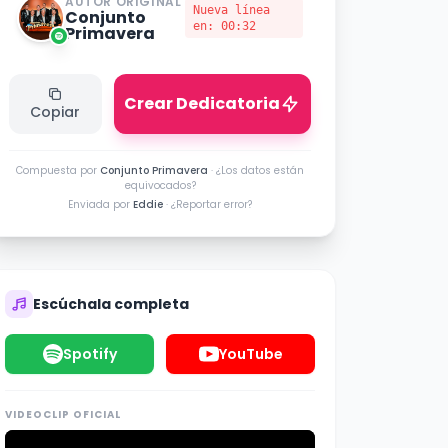
AUTOR ORIGINAL
Nueva línea
Conjunto
en:
00:32
Primavera
Crear Dedicatoria
Copiar
Compuesta por
Conjunto Primavera
·
¿Los datos están
equivocados?
Enviada por
Eddie
·
¿Reportar error?
Escúchala completa
Spotify
YouTube
VIDEOCLIP OFICIAL