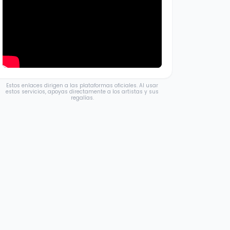
Estos enlaces dirigen a las plataformas oficiales. Al usar
estos servicios, apoyas directamente a los artistas y sus
regalías.