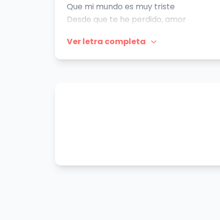
Que mi mundo es muy triste
Desde que te he perdido, amor
Yo no sé vivir
Ver letra completa
Que extraño
Tu mirar, tu sonrisa
Y todas esas caricias
Que le diste a mi alma, amor
Con el corazón
Necesito decirte
Que no voy a olvidarte aunque te fuiste
Porque solo soy de ti y para ti
Necesito decirte
Que te estaré esperando por si existe