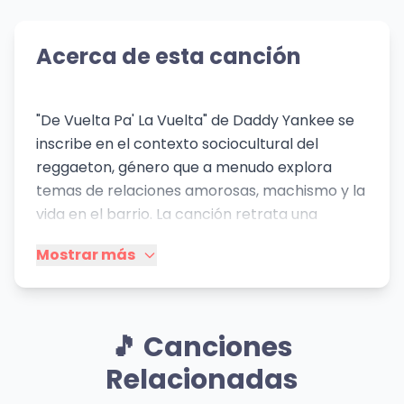
Acerca de esta canción
"De Vuelta Pa' La Vuelta" de Daddy Yankee se
inscribe en el contexto sociocultural del
reggaeton, género que a menudo explora
temas de relaciones amorosas, machismo y la
vida en el barrio. La canción retrata una
ruptura amorosa desde la perspectiva
Mostrar más
masculina, donde el cantante se siente
traicionado y decepcionado por una mujer a la
que considera manipuladora e hipócrita. El
lenguaje directo y las metáforas agresivas ("te
🎵 Canciones
rompí la puerta", "me voy a levantar hasta la'
Relacionadas
que anden muerta'") reflejan una masculinidad
tradicional, aunque con un toque de revancha