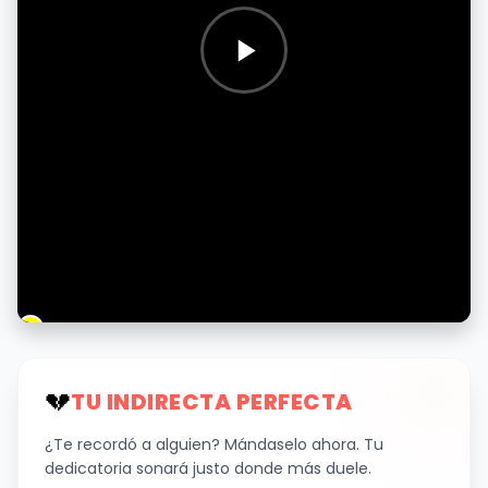
💔
TU INDIRECTA PERFECTA
¿Te recordó a alguien? Mándaselo ahora. Tu
dedicatoria sonará justo donde más duele.