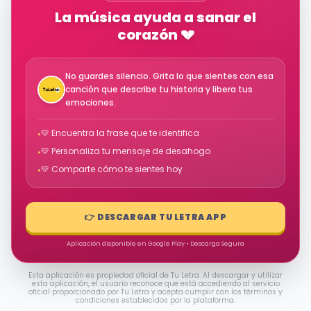
La música ayuda a sanar el
corazón 💔
No guardes silencio. Grita lo que sientes con esa
canción que describe tu historia y libera tus
emociones.
💛 Encuentra la frase que te identifica
•
💛 Personaliza tu mensaje de desahogo
•
💛 Comparte cómo te sientes hoy
•
👉 DESCARGAR TU LETRA APP
Aplicación disponible en Google Play • Descarga Segura
Esta aplicación es propiedad oficial de Tu Letra. Al descargar y utilizar
esta aplicación, el usuario reconoce que está accediendo al servicio
oficial proporcionado por Tu Letra y acepta cumplir con los términos y
condiciones establecidos por la plataforma.