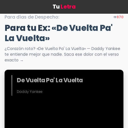
Tu
Letra
Para días de Despecho:
👁️
970
Para tu Ex:
«De Vuelta Pa'
La Vuelta»
¿Corazón roto? «De Vuelta Pa' La Vuelta» — Daddy Yankee
te entiende mejor que nadie. Saca ese dolor con el verso
exacto →
De Vuelta Pa' La Vuelta
Daddy Yankee