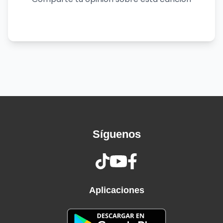
orgullo
Lo vas a necesitar pa' cuando quiera' regresar
Ya no eres bienvenida aquí
Si tu amor fue una mentira, vete y sé feliz
No te preocupe' por mí
Que voy a estar mejor sin ti
Anda, ve, dile a la gente que yo te jodí
Pa' que no quede' mal aquí
Y está claro que perdiste cuando me perdiste
Y yo perdí cuando te conocí
Síguenos
De vuelta pa' la vuelta
Voy a amarrar a to'a la' que anden suelta' (eh)
De vuelta pa' la vuelta (wuh)
Me voy a levantar hasta la' que anden muerta'
De vuelta pa' la vuelta (¿qué, qué, qué?)
Aplicaciones
Trampa, trampita, 'tá descubierta
De vuelta pa' la vuelta (eh)