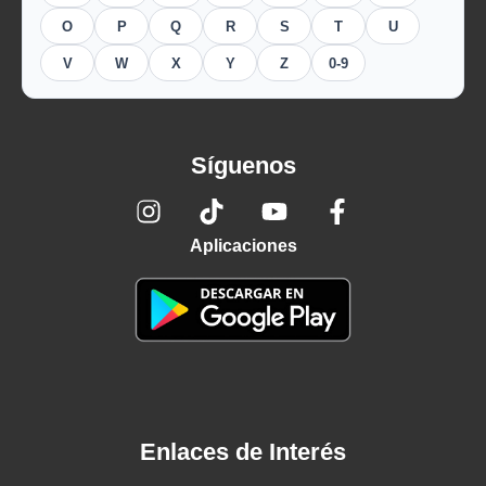
O
P
Q
R
S
T
U
V
W
X
Y
Z
0-9
Síguenos
Aplicaciones
Enlaces de Interés