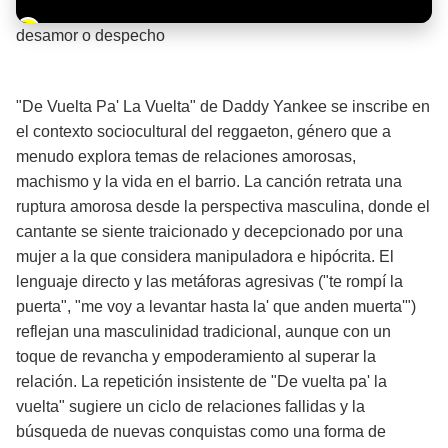
Barra de progreso de la reproducción
desamor o despecho
¡Significado de la letra de la canción! 💔
"De Vuelta Pa' La Vuelta" de Daddy Yankee se inscribe en
el contexto sociocultural del reggaeton, género que a
menudo explora temas de relaciones amorosas,
machismo y la vida en el barrio. La canción retrata una
ruptura amorosa desde la perspectiva masculina, donde el
cantante se siente traicionado y decepcionado por una
mujer a la que considera manipuladora e hipócrita. El
lenguaje directo y las metáforas agresivas ("te rompí la
puerta", "me voy a levantar hasta la' que anden muerta'")
reflejan una masculinidad tradicional, aunque con un
toque de revancha y empoderamiento al superar la
relación. La repetición insistente de "De vuelta pa' la
vuelta" sugiere un ciclo de relaciones fallidas y la
búsqueda de nuevas conquistas como una forma de