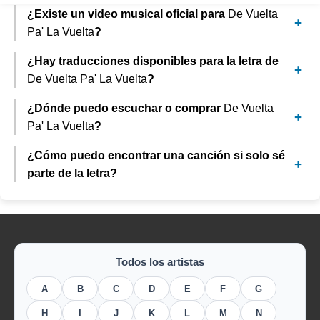
¿Existe un video musical oficial para
De Vuelta
Pa' La Vuelta
?
¿Hay traducciones disponibles para la letra de
De Vuelta Pa' La Vuelta
?
¿Dónde puedo escuchar o comprar
De Vuelta
Pa' La Vuelta
?
¿Cómo puedo encontrar una canción si solo sé
parte de la letra?
Todos los artistas
A
B
C
D
E
F
G
H
I
J
K
L
M
N