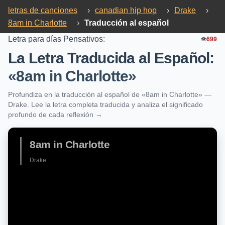
letras de canciones
›
canadian hip hop
›
Drake
›
8am in Charlotte
›
Traducción al español
Letra para días Pensativos:
👁️
699
La Letra Traducida al Español:
«8am in Charlotte»
Profundiza en la traducción al español de «8am in Charlotte» —
Drake. Lee la letra completa traducida y analiza el significado
profundo de cada reflexión →
8am in Charlotte
Drake