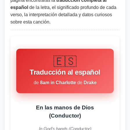
página encontrarás la
traducción completa al
español
de la letra, el significado profundo de cada
verso, la interpretación detallada y datos curiosos
sobre esta canción.
🇪🇸
Traducción al español
de
8am in Charlotte
de
Drake
En las manos de Dios
(Conductor)
In God's hands (Conductor)