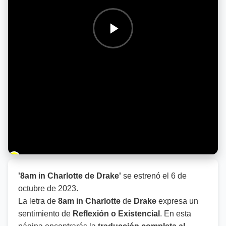
Barra de progreso de la reproducción
'8am in Charlotte de Drake'
se estrenó el
6 de
octubre de 2023
.
La letra de
8am in Charlotte
de
Drake
expresa un
sentimiento de
Reflexión o Existencial
. En esta