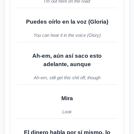
I'm out here on the road
Puedes oírlo en la voz (Gloria)
You can hear it in the voice (Glory)
Ah-em, aún así saco esto
adelante, aunque
Ah-em, still get this shit off, though
Mira
Look
El dinero habla por sí mismo, lo