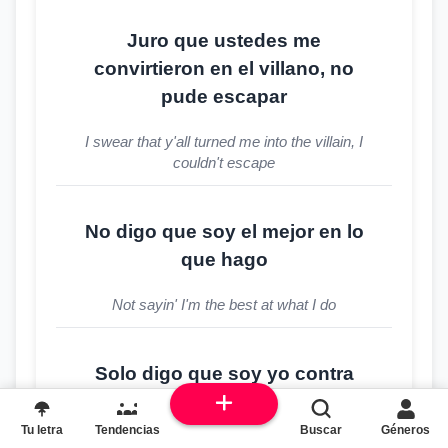
Juro que ustedes me
convirtieron en el villano, no
pude escapar
I swear that y'all turned me into the villain, I
couldn't escape
No digo que soy el mejor en lo
que hago
Not sayin' I'm the best at what I do
Solo digo que soy yo contra
quien quiera perder
Tu letra
Tendencias
Buscar
Géneros
I'm just sayin' that it's me versus whoever