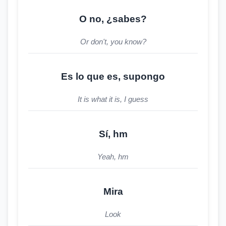
O no, ¿sabes?
Or don't, you know?
Es lo que es, supongo
It is what it is, I guess
Sí, hm
Yeah, hm
Mira
Look