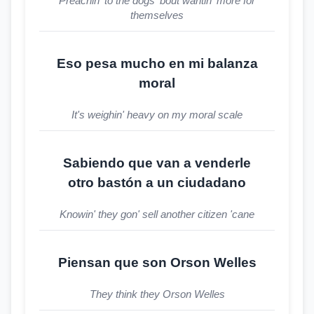
Preachin' to the dogs 'bout wantin' more for
themselves
Eso pesa mucho en mi balanza
moral
It's weighin' heavy on my moral scale
Sabiendo que van a venderle
otro bastón a un ciudadano
Knowin' they gon' sell another citizen 'cane
Piensan que son Orson Welles
They think they Orson Welles