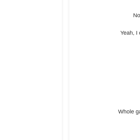
Not
Yeah, I 
Whole ga