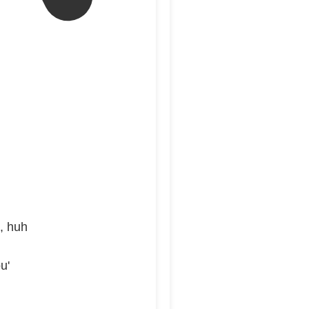
, huh
u'