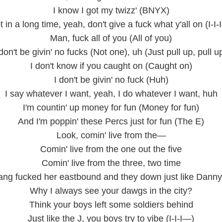
I know I got my twizz' (BNYX)
 in a long time, yeah, don't give a fuck what y'all on (I-I
Man, fuck all of you (All of you)
don't be givin' no fucks (Not one), uh (Just pull up, pull 
I don't know if you caught on (Caught on)
I don't be givin' no fuck (Huh)
I say whatever I want, yeah, I do whatever I want, huh
I'm countin' up money for fun (Money for fun)
And I'm poppin' these Percs just for fun (The E)
Look, comin' live from the—
Comin' live from the one out the five
Comin' live from the three, two time
ng fucked her eastbound and they down just like Dann
Why I always see your dawgs in the city?
Think your boys left some soldiers behind
Just like the J, you boys try to vibe (I-I-I—)