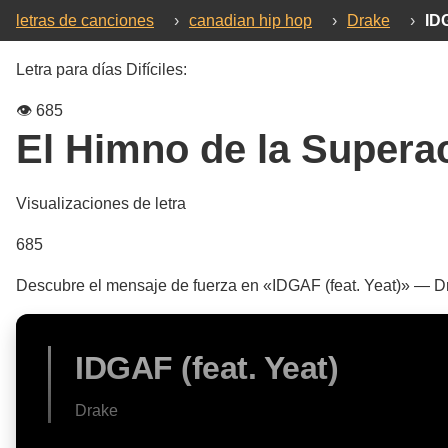
letras de canciones
›
canadian hip hop
›
Drake
›
IDG
Letra para días Difíciles:
👁️
685
El Himno de la Supera
Visualizaciones de letra
685
Descubre el mensaje de fuerza en «IDGAF (feat. Yeat)» — Dra
IDGAF (feat. Yeat)
Drake