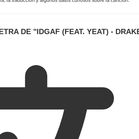
tra, la traduccion y algunos datos curiosos sobre la cancion.
ETRA DE "
IDGAF (FEAT. YEAT) - DRAK