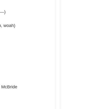
-I—)
up, woah)
y McBride