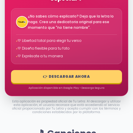
¿No sabes cómo explicarlo? Deja que la letra lo
haga. Crea una dedicatoria original para ese
momento que "no tiene nombre".
💛 Libertad total para elegir tu verso
•
💛 Diseño flexible para tu foto
•
💛 Exprésate a tu manera
•
👉 DESCARGAR AHORA
Aplicación disponible en Google Play • Descarga Segura
Esta aplicación es propiedad oficial de Tu Letra. Al descargar y utilizar
esta aplicación, el usuario reconoce que está accediendo al servicio
oficial proporcionado por Tu Letra y acepta cumplir con los términos y
condiciones establecidos por la plataforma.