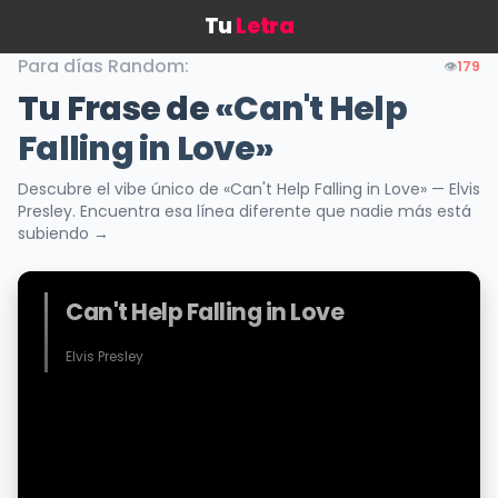
Tu
Letra
Para días Random:
👁️
179
Tu Frase de
«Can't Help
Falling in Love»
Descubre el vibe único de «Can't Help Falling in Love» — Elvis
Presley. Encuentra esa línea diferente que nadie más está
subiendo →
Can't Help Falling in Love
Elvis Presley