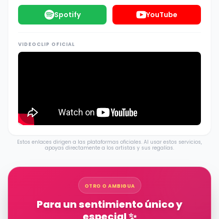
Spotify
YouTube
VIDEOCLIP OFICIAL
Estos enlaces dirigen a las plataformas oficiales. Al usar estos servicios,
apoyas directamente a los artistas y sus regalías.
OTRO O AMBIGUA
Para un sentimiento único y
especial ✨