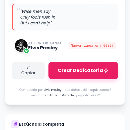
"
"Wise men say
Only fools rush in
But I can't help"
AUTOR ORIGINAL
Nueva línea en:
00:27
Elvis Presley
Crear Dedicatoria
Copiar
Compuesta por
Elvis Presley
·
¿Los datos están equivocados?
Enviada por
Antonio Giraldo
·
¿Reportar error?
Escúchala completa