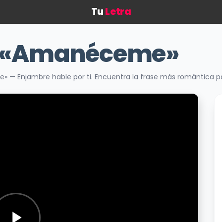
Tu
Letra
«Amanéceme»
 — Enjambre hable por ti. Encuentra la frase más romántica p