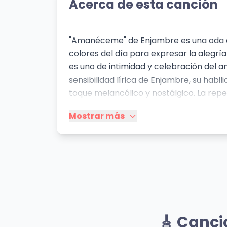
Acerca de esta canción
"Amanéceme" de Enjambre es una oda al 
colores del día para expresar la alegrí
es uno de intimidad y celebración del a
sensibilidad lírica de Enjambre, su hab
toque melancólico y nostálgico. La repeti
amorosa.
Mostrar más
Mismo Sentimiento
Chachachá
Lov
🎸 Canci
Jósean Log
Zoé