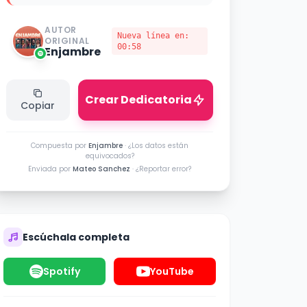
AUTOR
Nueva línea en:
ORIGINAL
00:58
Enjambre
Crear Dedicatoria
Copiar
Compuesta por
Enjambre
·
¿Los datos están
equivocados?
Enviada por
Mateo Sanchez
·
¿Reportar error?
Escúchala completa
Spotify
YouTube