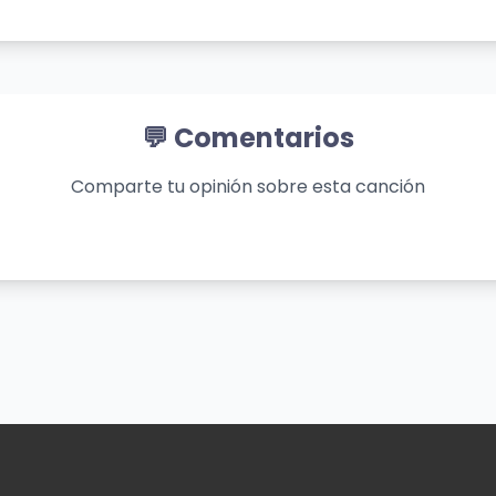
ía
💬 Comentarios
Comparte tu opinión sobre esta canción
ía