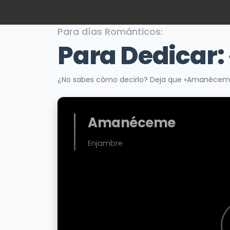
Para días Románticos:
Para Dedicar:
¿No sabes cómo decirlo? Deja que «Amanéceme»
Amanéceme
Enjambre