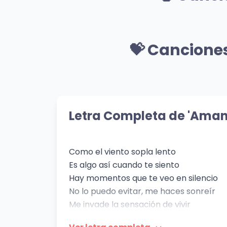
👁️ 1,646 vistas
👁️ 1,1
🎸 Mismo Género
Azul
Det
💝 Cancione
Macario Martínez
Enja
👁️ 1,161 vistas
👁️ 1,1
💝 Mismo Sentimiento
Una Noche Contigo
Res
Juanes
LeGr
Letra Completa de 'Ama
👁️ 656 vistas
👁️ 29
Como el viento sopla lento
Es algo así cuando te siento
Hay momentos que te veo en silencio
No lo puedo evitar, me haces sonreír
Me invade la sensación de vivir
Amenece en mí