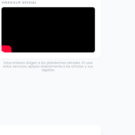
VIDEOCLIP OFICIAL
Estos enlaces dirigen a las plataformas oficiales. Al usar
estos servicios, apoyas directamente a los artistas y sus
regalías.