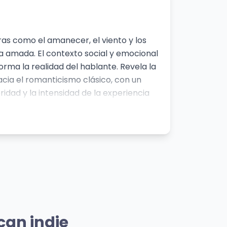
as como el amanecer, el viento y los
na amada. El contexto social y emocional
rma la realidad del hablante. Revela la
acia el romanticismo clásico, con un
ridad y la intensidad de la experiencia
miento
Mismo Artista
Divergencia
can indie
Enjambre