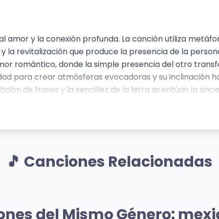
amor y la conexión profunda. La canción utiliza metáfor
a y la revitalización que produce la presencia de la perso
mor romántico, donde la simple presencia del otro transfo
ilidad para crear atmósferas evocadoras y su inclinación h
ción de frases y la sencillez de la letra acentúan la since
🎵 Canciones Relacionadas
Mismo Sentimiento
Mismo Senti
e
Soñé - En Vivo
ones del Mismo Género: mexi
Zoé