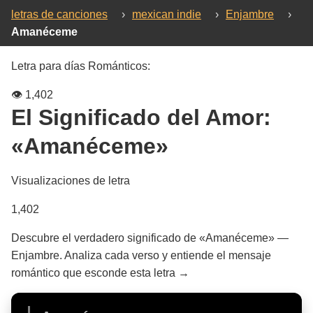
letras de canciones
›
mexican indie
›
Enjambre
›
Amanéceme
Letra para días Románticos:
👁️
1,402
El Significado del Amor:
«Amanéceme»
Visualizaciones de letra
1,402
Descubre el verdadero significado de «Amanéceme» —
Enjambre. Analiza cada verso y entiende el mensaje
romántico que esconde esta letra →