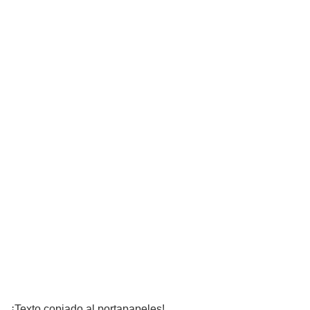
¡Texto copiado al portapapeles!