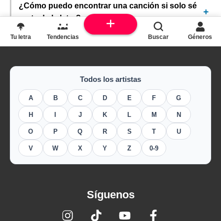
¿Cómo puedo encontrar una canción si solo sé
parte de la letra?
Tu letra
Tendencias
Buscar
Géneros
Todos los artistas
A
B
C
D
E
F
G
H
I
J
K
L
M
N
O
P
Q
R
S
T
U
V
W
X
Y
Z
0-9
Síguenos