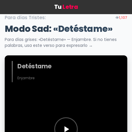
Tu
Letra
Para días Tristes:
👁️
1,107
Modo Sad:
«Detéstame»
Para días grises: «Detéstame» — Enjambre. Si no tienes
palabras, usa este verso para expresarlo →
Detéstame
Enjambre