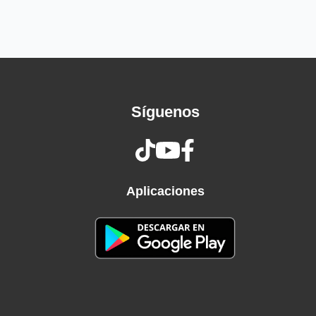
Ve lejos, tal vez
Verás que nada vas a perder
Ay, te quedaré a deber alegría
En pocos días te haré doler
Detéstame de una vez
Hoy mismo tenme resentimiento
Síguenos
No me hagas perder más de tu tiempo
No dejaré de ser miserable
No provoques más lo inevitable
Detéstame de una vez
Detéstame de una vez
Aplicaciones