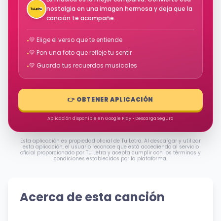
nostalgia en una imagen hermosa y deja que la
canción te acompañe.
💛 Elige el verso que te entiende
•
💛 Pon una foto que refleje tu sentir
•
💛 Guarda tus recuerdos musicales
•
👉 OBTENER APLICACIÓN
Aplicación disponible en Google Play • Descarga Segura
Esta aplicación es propiedad oficial de Tu Letra. Al descargar y utilizar
esta aplicación, el usuario reconoce que está accediendo al servicio
oficial proporcionado por Tu Letra y acepta cumplir con los términos y
condiciones establecidos por la plataforma.
Acerca de esta canción