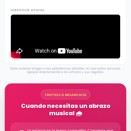
VIDEOCLIP OFICIAL
Estos enlaces dirigen a las plataformas oficiales. Al usar estos servicios,
apoyas directamente a los artistas y sus regalías.
TRISTEZA O MELANCOLÍA
Cuando necesitas un abrazo
musical 🌧️
La música es la mejor compañía. Convierte esa