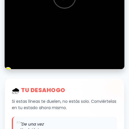
🌧
️ TU DESAHOGO
Si estas líneas te duelen, no estás solo. Conviértelas
en tu estado ahora mismo.
"
"De una vez