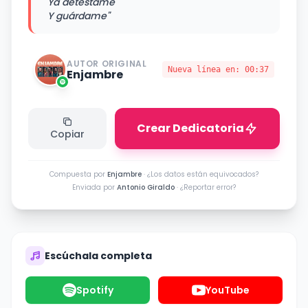
Ya detéstame
Y guárdame"
AUTOR ORIGINAL
Nueva línea en:
00:37
Enjambre
Crear Dedicatoria
Copiar
Compuesta por
Enjambre
·
¿Los datos están equivocados?
Enviada por
Antonio Giraldo
·
¿Reportar error?
Escúchala completa
Spotify
YouTube