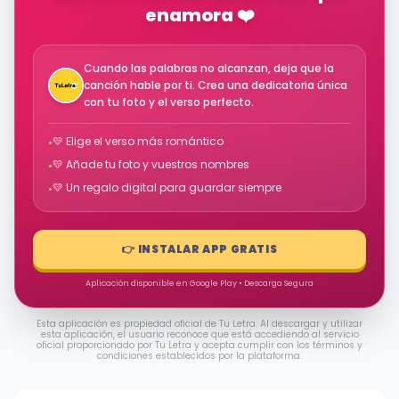
enamora ❤️
Cuando las palabras no alcanzan, deja que la
canción hable por ti. Crea una dedicatoria única
con tu foto y el verso perfecto.
💛 Elige el verso más romántico
•
💛 Añade tu foto y vuestros nombres
•
💛 Un regalo digital para guardar siempre
•
👉 INSTALAR APP GRATIS
Aplicación disponible en Google Play • Descarga Segura
Esta aplicación es propiedad oficial de Tu Letra. Al descargar y utilizar
esta aplicación, el usuario reconoce que está accediendo al servicio
oficial proporcionado por Tu Letra y acepta cumplir con los términos y
condiciones establecidos por la plataforma.