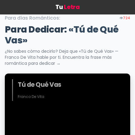
Tu
Letra
Para días Románticos:
👁️
724
Para Dedicar:
«Tú de Qué
Vas»
¿No sabes cómo decirlo? Deja que «Tú de Qué Vas» —
Franco De Vita hable por ti. Encuentra la frase más
romántica para dedicar →
Tú de Qué Vas
Franco De Vita