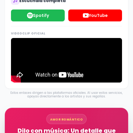
Escúchala completa
Spotify
YouTube
VIDEOCLIP OFICIAL
Estos enlaces dirigen a las plataformas oficiales. Al usar estos servicios,
apoyas directamente a los artistas y sus regalías.
AMOR ROMÁNTICO
Dilo con música: Un detalle que