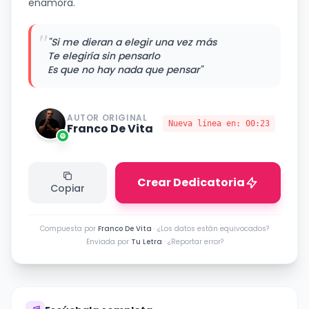
enamora.
"
"Si me dieran a elegir una vez más
Te elegiría sin pensarlo
Es que no hay nada que pensar"
AUTOR ORIGINAL
Nueva línea en:
00:23
Franco De Vita
Crear Dedicatoria
Copiar
Compuesta por
Franco De Vita
·
¿Los datos están equivocados?
Enviada por
Tu Letra
·
¿Reportar error?