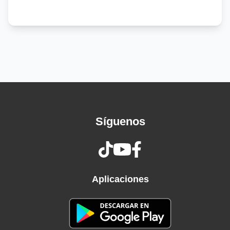
Y todavía preguntas si te quiero
Si esto no es querer, entonces dime tú lo que
será
Si necesito de tus besos pa que pueda respirar
Y de tus ojos que van regalando vida
Y que me dejan sin salida
¿Y para qué quiero salir?, si nunca he sido tan
feliz
Que te prefiero más que nada en este mundo
Síguenos
Si te he dado todo lo que tengo
Hasta quedar en deuda conmigo mismo
Y todavía preguntas si te quiero
Tú, ¿de qué vas?
Si no hay un minuto de mi tiempo
Aplicaciones
Que no me pasas por el pensamiento
Y todavía preguntas si te quiero
Oh, y es que no ves