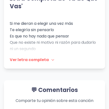
Lizárraga
Vas'
👁️ 413 vistas
👁️ 673 vistas
Si me dieran a elegir una vez más
Te elegiría sin pensarlo
Es que no hay nada que pensar
Que no existe ni motivo ni razón para dudarlo
ni un segundo
Porque tú has sido lo mejor que tocó este
Ver letra completa
corazón
Y que entre el cielo y tú yo me quedo contigo
Si te he dado todo lo que tengo
Hasta quedar en deuda conmigo mismo
Y todavía preguntas si te quiero
💬 Comentarios
Tú, ¿de qué vas?
Si no hay un minuto de mi tiempo
Comparte tu opinión sobre esta canción
Que no me pasas por el pensamiento