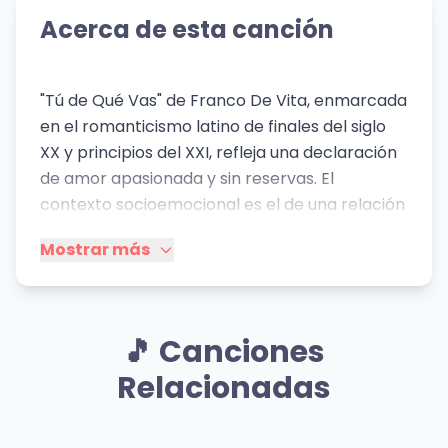
Acerca de esta canción
"Tú de Qué Vas" de Franco De Vita, enmarcada
en el romanticismo latino de finales del siglo
XX y principios del XXI, refleja una declaración
de amor apasionada y sin reservas. El
contexto socioemocional es el de una relación
intensa donde el cantante se siente
Mostrar más
completamente entregado, incluso hasta el
punto de sacrificarse. La canción no solo
expresa un sentimiento profundo, sino que
también revela una cierta vulnerabilidad en el
🎵 Canciones
artista, mostrando un lado más íntimo y
Relacionadas
emocional, a diferencia de otras piezas que
podrían ser más centradas en la conquista o
el desamor clásico. El uso de repeticiones