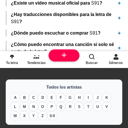
¿Existe un video musical oficial para
S91
?
¿Hay traducciones disponibles para la letra de
S91
?
¿Dónde puedo escuchar o comprar
S91
?
¿Cómo puedo encontrar una canción si solo sé
parte de la letra?
Tu letra
Tendencias
Buscar
Géneros
Todos los artistas
A
B
C
D
E
F
G
H
I
J
K
L
M
N
O
P
Q
R
S
T
U
V
W
X
Y
Z
0-9