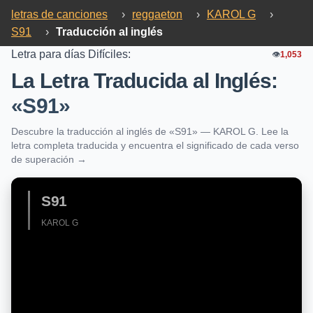
letras de canciones
›
reggaeton
›
KAROL G
›
S91
›
Traducción al inglés
Letra para días Difíciles:
👁️
1,053
La Letra Traducida al Inglés:
«S91»
Descubre la traducción al inglés de «S91» — KAROL G. Lee la
letra completa traducida y encuentra el significado de cada verso
de superación →
S91
KAROL G