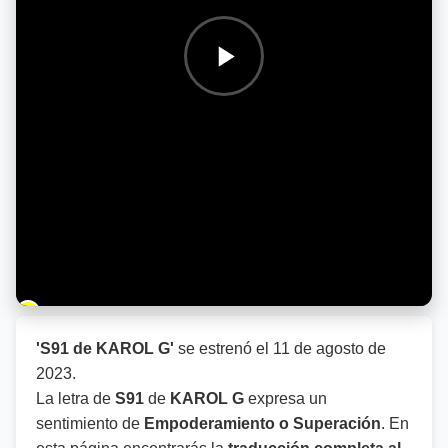
Barra de progreso de la reproducción
'S91 de KAROL G'
se estrenó el
11 de agosto de
2023
.
La letra de
S91
de
KAROL G
expresa un
sentimiento de
Empoderamiento o Superación
. En