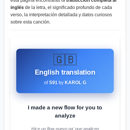
esta página encontrarás la
traducción completa al
inglés
de la letra, el significado profundo de cada
verso, la interpretación detallada y datos curiosos
sobre esta canción.
🇬🇧
English translation
of
S91
by
KAROL G
I made a new flow for you to
analyze
Hice un flow nuevo pa' que analicen