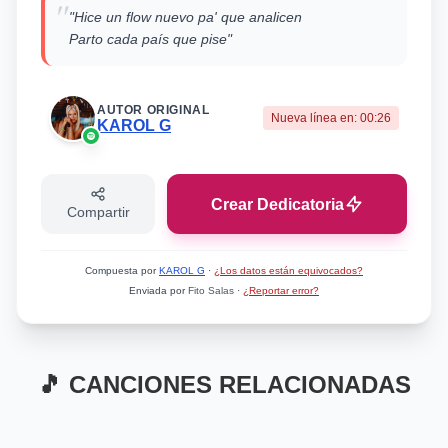
"
"Hice un flow nuevo pa' que analicen
Parto cada país que pise"
AUTOR ORIGINAL
Nueva línea en:
00:26
KAROL G
Crear Dedicatoria
Compartir
Compuesta por
KAROL G
·
¿Los datos están equivocados?
Enviada por
Fito Salas
·
¿Reportar error?
🎵 CANCIONES RELACIONADAS
Mismo Artista
Mismo Artista
BICHOTAG
OKI DOKI