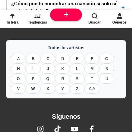
¿Cómo puedo encontrar una canción si solo sé
parte de la letra?
Tu letra
Tendencias
Buscar
Géneros
Todos los artistas
A
B
C
D
E
F
G
H
I
J
K
L
M
N
O
P
Q
R
S
T
U
V
W
X
Y
Z
0-9
Síguenos