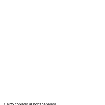
¡Texto copiado al portapapeles!