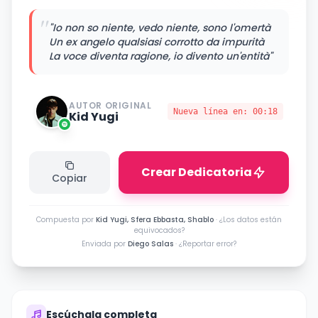
"
"Io non so niente, vedo niente, sono l'omertà
Un ex angelo qualsiasi corrotto da impurità
La voce diventa ragione, io divento un'entità"
AUTOR ORIGINAL
Nueva línea en:
00:18
Kid Yugi
Crear Dedicatoria
Copiar
Compuesta por
Kid Yugi, Sfera Ebbasta, Shablo
·
¿Los datos están
equivocados?
Enviada por
Diego Salas
·
¿Reportar error?
Escúchala completa