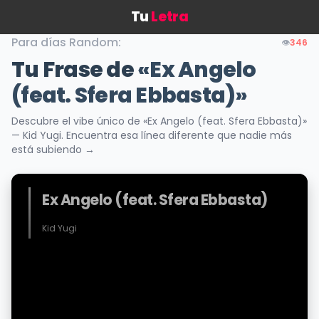
Tu
Letra
Para días Random:
👁️
346
Tu Frase de
«Ex Angelo
(feat. Sfera Ebbasta)»
Descubre el vibe único de «Ex Angelo (feat. Sfera Ebbasta)»
— Kid Yugi. Encuentra esa línea diferente que nadie más
está subiendo →
Ex Angelo (feat. Sfera Ebbasta)
Kid Yugi