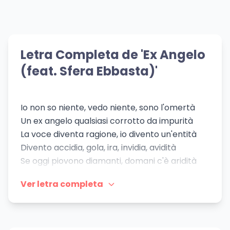
💝 Mismo Sentimiento
💝 Mismo Sentimiento
Downtown
Someday
💝 Mismo Sentimiento
💝 Mismo Sentimiento
Ditosa Cidade
Cuando No Haya
Anitta
Park Eunbin
Donde Escaparse
Shirley Carvalhaes
👁️ 539 vistas
👁️ 163 vistas
Letra Completa de 'Ex Angelo
Mano a Mano
(feat. Sfera Ebbasta)'
Io non so niente, vedo niente, sono l'omertà
Un ex angelo qualsiasi corrotto da impurità
La voce diventa ragione, io divento un'entità
Divento accidia, gola, ira, invidia, avidità
Se oggi piovono diamanti, domani c'è aridità
Drogati di denaro, vittime d'iniquità
Ver letra completa
Dipendenze, differenze nelle possibilità
Ti vedo chiaramente se perdo lucidità
Ti cerco morbosamente se perdo felicità
I miei limiti peggiori, le mie sole unicità