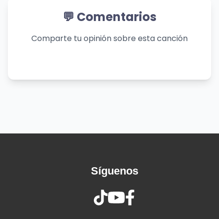
Ci uccidiamo all'unisono, tra di noi complicità
💬 Comentarios
Fai crollare le certezze, tutta la solidità
Solo due egoismi creano dell'unità
Comparte tu opinión sobre esta canción
Che interessi comuni fondano comunità
Sono un ragazzo di strada, disprezzo le
infamità
Sono attratto dalla vita e dalla sua fatalità
La beatitudine, ingratitudine
La solitudine sul mio trono di lacrime
Le risa dei vincenti, il tormento delle anime
La speranza che accompagna dalla culla alla
lapide
I mostri nascosti nell'abside
Síguenos
Mi toglierai tutto proprio quando sarò all'apice
La voglia di sembrare forte, il più forte
La consapevolezza di essere il più fragile
Specchio di vanità, fammi carità