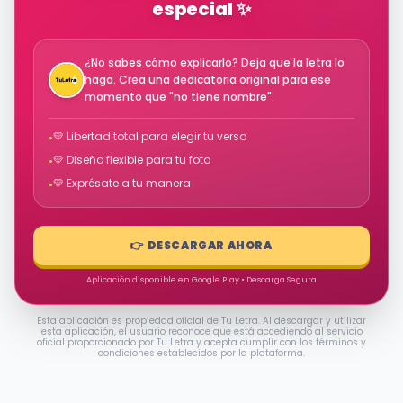
especial ✨
¿No sabes cómo explicarlo? Deja que la letra lo
haga. Crea una dedicatoria original para ese
momento que "no tiene nombre".
💛 Libertad total para elegir tu verso
•
💛 Diseño flexible para tu foto
•
💛 Exprésate a tu manera
•
👉 DESCARGAR AHORA
Aplicación disponible en Google Play • Descarga Segura
Esta aplicación es propiedad oficial de Tu Letra. Al descargar y utilizar
esta aplicación, el usuario reconoce que está accediendo al servicio
oficial proporcionado por Tu Letra y acepta cumplir con los términos y
condiciones establecidos por la plataforma.