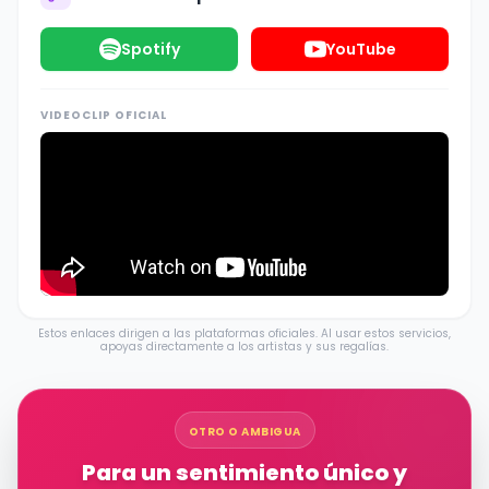
Spotify
YouTube
VIDEOCLIP OFICIAL
Estos enlaces dirigen a las plataformas oficiales. Al usar estos servicios,
apoyas directamente a los artistas y sus regalías.
OTRO O AMBIGUA
Para un sentimiento único y