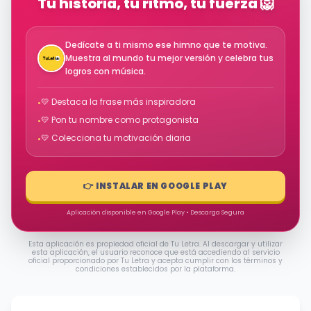
Tu historia, tu ritmo, tu fuerza 🦁
Dedícate a ti mismo ese himno que te motiva.
Muestra al mundo tu mejor versión y celebra tus
logros con música.
💛 Destaca la frase más inspiradora
•
💛 Pon tu nombre como protagonista
•
💛 Colecciona tu motivación diaria
•
👉 INSTALAR EN GOOGLE PLAY
Aplicación disponible en Google Play • Descarga Segura
Esta aplicación es propiedad oficial de Tu Letra. Al descargar y utilizar
esta aplicación, el usuario reconoce que está accediendo al servicio
oficial proporcionado por Tu Letra y acepta cumplir con los términos y
condiciones establecidos por la plataforma.