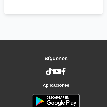
guard rail
In Spagna l'ha presa a due, qua la girerà a sei
Matematica di strada, siamo calcolatrici
Soldi sporchi, poi puliti dentro bar-lavatrici
Ho fratelli, no amici, ho nemici, no opps
So che se si farà brutta poi tu chiamerai i cops
Qua ti servono i cojones, ma tu sei un maricón
Te lo chiedo, per favore, se ti togli da 'ngopp
Nn'tiene cojones, nah, nah
Síguenos
Nun 'e truove 'e palle quanno e pierde ccà
abbascio
Nn'tiene cojones, nah, nah
Nun te salva 'o Rolex, ma te salva 'o Kalash
Nn'tiene cojones, nah, nah
Aplicaciones
Non trovi le palle se le perdi ccà abbascio
Nn'tiene cojones, nah, nah
Non ti salva un Rolex, qua ti salva un Kalash