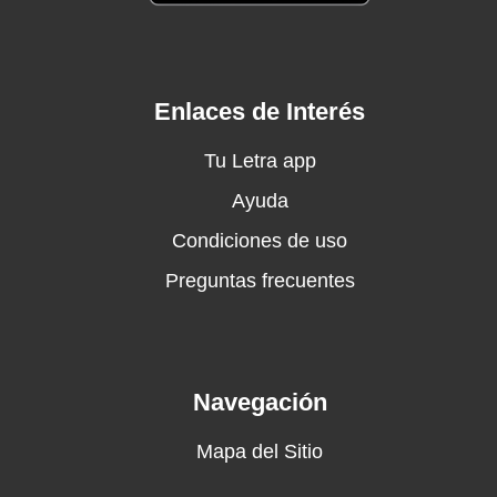
Yeah
Ccà fanno 'e lapide primma che muore
Abito addò fanno e rapine 'int'ê machine pe
poco
Enlaces de Interés
'O panorama è grigio, 'o Panamera pure
Sta chi 'int'â valigia tene chello e suda
Tu Letra app
'O pate a 41 incoraggia 'o figlio: "bravo, studia"
Ayuda
Hustle, nu frate scompone e ricompone
Condiciones de uso
comme 'o puzzle
Money in the grave, in the game, did the hustle
Preguntas frecuentes
O scè, nu' parlà accussì
'O ssaje ca te regnimmo 'e buche proprio
comme 'o waffle
Richard Mille 'ncopp'ô destro, brilla pu' sinistro
Navegación
Dill è normal dint'ê molle nun ce vanno, 'int'ô
locale nun ce ballo
Mapa del Sitio
Ma ce vaco pe nu set e cu ll'incasso