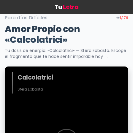
Tu
Letra
Para días Difíciles:
👁️
1,179
Amor Propio con
«Calcolatrici»
Tu dosis de energía: «Calcolatrici» — Sfera Ebbasta. Escoge
el fragmento que te hace sentir imparable hoy →
Calcolatrici
Sfera Ebbasta