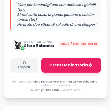
"
"Giro per Secondigliano con addosso i gioielli
(brr)
Bimbi sotto casa, al parco, giocano a calcio-
tennis (brr)
Ho tirato due stipendi sul culo di una stripper"
AUTOR ORIGINAL
Nueva línea en:
00:19
Sfera Ebbasta
Crear Dedicatoria
Copiar
Compuesta por
Sfera Ebbasta, Geolier, Simba La Rue, Baby Gang
·
¿Los datos están equivocados?
Enviada por
Fito Salas
·
¿Reportar error?