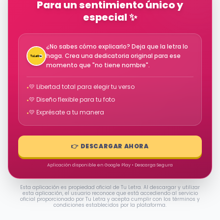
Para un sentimiento único y
especial ✨
¿No sabes cómo explicarlo? Deja que la letra lo
haga. Crea una dedicatoria original para ese
momento que "no tiene nombre".
💛 Libertad total para elegir tu verso
•
💛 Diseño flexible para tu foto
•
💛 Exprésate a tu manera
•
👉 DESCARGAR AHORA
Aplicación disponible en Google Play • Descarga Segura
Esta aplicación es propiedad oficial de Tu Letra. Al descargar y utilizar
esta aplicación, el usuario reconoce que está accediendo al servicio
oficial proporcionado por Tu Letra y acepta cumplir con los términos y
condiciones establecidos por la plataforma.