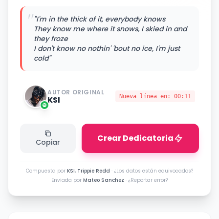
"
"I'm in the thick of it, everybody knows
They know me where it snows, I skied in and
they froze
I don't know no nothin' 'bout no ice, I'm just
cold"
AUTOR ORIGINAL
Nueva línea en:
00:11
KSI
Crear Dedicatoria
Copiar
Compuesta por
KSI, Trippie Redd
·
¿Los datos están equivocados?
Enviada por
Mateo Sanchez
·
¿Reportar error?