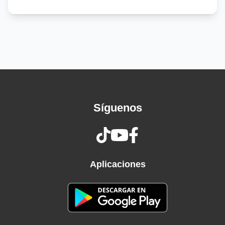
I guess this is how the story goes
I'm in the thick of it, everybody knows
They know me where it snows, I skied in and
they froze
I don't know no nothin' 'bout no ice, I'm just
cold
40-somethin' milli' subs or so, I've been told
From the screen to the ring, to the pen, to the
Síguenos
king
Where's my crown? That's my bling, always
drama when I ring
See, I believe that if I see it in my heart
Smash through the ceiling 'cause I'm reaching
Aplicaciones
for the stars
Whoa-oh-oh
This is how the story goes
Whoa-oh-oh