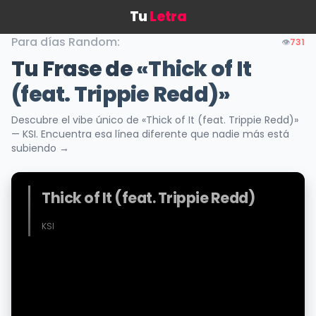
Tu
Letra
Para días Random:
👁️
731
Tu Frase de
«Thick of It
(feat. Trippie Redd)»
Descubre el vibe único de «Thick of It (feat. Trippie Redd)»
— KSI. Encuentra esa línea diferente que nadie más está
subiendo →
Thick of It (feat. Trippie Redd)
KSI