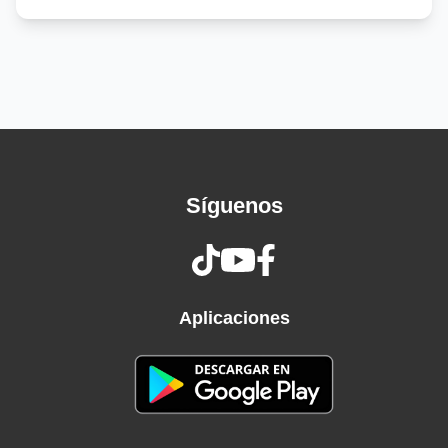
I'll get him hot, show him what I got
Can't read my, can't read my
No, he can't read my poker face (she's got me
like nobody)
Can't read my, can't read my
No, he can't read my poker face (she's got me
like nobody)
Po-po-po-poker face, fu-fu-fuck her face
Síguenos
(mum-mum-mum-mah)
Po-po-po-poker face, fu-fu-fuck her face
(mum-mum-mum-mah)
I wanna roll with him, a hard pair we will be
A little gambling is fun when you're with me (I
Aplicaciones
love it)
Russian roulette is not the same without a gun
And, baby, when it's love, if it's not rough, it isn't
fun (fun)