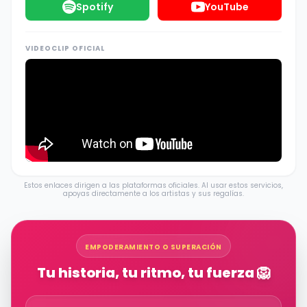
Spotify
YouTube
VIDEOCLIP OFICIAL
Estos enlaces dirigen a las plataformas oficiales. Al usar estos servicios,
apoyas directamente a los artistas y sus regalías.
EMPODERAMIENTO O SUPERACIÓN
Tu historia, tu ritmo, tu fuerza 🦁