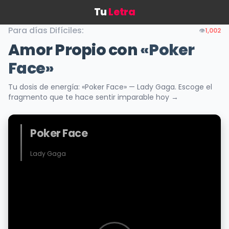
Tu
Letra
Para días Difíciles:
👁️
1,002
Amor Propio con
«Poker
Face»
Tu dosis de energía: «Poker Face» — Lady Gaga. Escoge el
fragmento que te hace sentir imparable hoy →
Poker Face
Lady Gaga