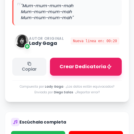
"
"Mum-mum-mum-mah
Mum-mum-mum-mah
Mum-mum-mum-mah"
AUTOR ORIGINAL
Nueva línea en:
00:20
Lady Gaga
Crear Dedicatoria
Copiar
Compuesta por
Lady Gaga
·
¿Los datos están equivocados?
Enviada por
Diego Salas
·
¿Reportar error?
Escúchala completa