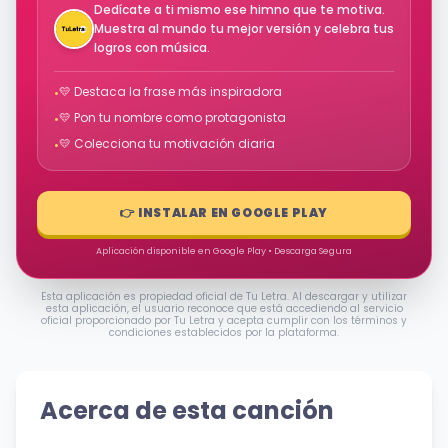
Dedícate a ti mismo ese himno que te motiva.
Muestra al mundo tu mejor versión y celebra tus
logros con música.
💛 Destaca la frase más inspiradora
•
💛 Pon tu nombre como protagonista
•
💛 Colecciona tu motivación diaria
•
👉 INSTALAR EN GOOGLE PLAY
Aplicación disponible en Google Play • Descarga Segura
Esta aplicación es propiedad oficial de Tu Letra. Al descargar y utilizar
esta aplicación, el usuario reconoce que está accediendo al servicio
oficial proporcionado por Tu Letra y acepta cumplir con los términos y
condiciones establecidos por la plataforma.
Acerca de esta canción