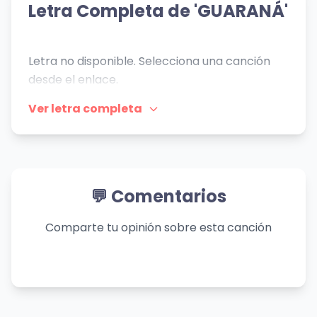
Letra Completa de 'GUARANÁ'
👁️ 450 vistas
Letra no disponible. Selecciona una canción
desde el enlace.
Ver letra completa
💬 Comentarios
Comparte tu opinión sobre esta canción