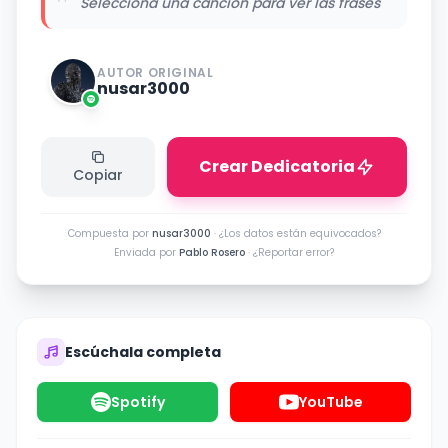
"
Selecciona una canción para ver las frases
AUTOR ORIGINAL
nusar3000
Crear Dedicatoria
Copiar
Compuesta por
nusar3000
·
¿Los datos están equivocados?
Enviada por
Pablo Rosero
·
¿Reportar error?
Escúchala completa
Spotify
YouTube