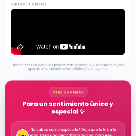
VIDEOCLIP OFICIAL
Estos enlaces dirigen a las plataformas oficiales. Al usar estos servicios,
apoyas directamente a los artistas y sus regalías.
OTRO O AMBIGUA
Para un sentimiento único y
especial ✨
¿No sabes cómo explicarlo? Deja que la letra lo
haga. Crea una dedicatoria original para ese