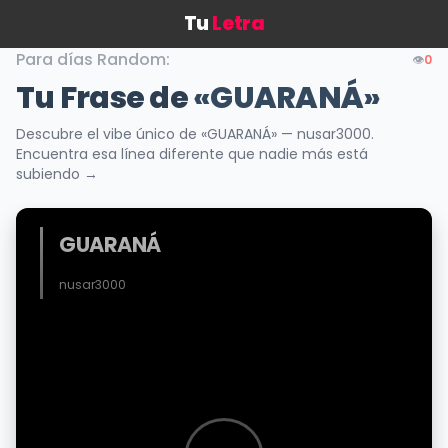
Tu
Letra
Para días Random:
👁️
0
Tu Frase de
«GUARANÁ»
Descubre el vibe único de «GUARANÁ» — nusar3000.
Encuentra esa línea diferente que nadie más está
subiendo →
GUARANÁ
nusar3000