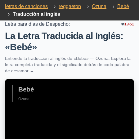
letras de canciones
›
reggaeton
›
Ozuna
›
Bebé
›
Traducción al inglés
Letra para días de Despecho:
👁️
1,451
La Letra Traducida al Inglés:
«Bebé»
Entiende la traducción al inglés de «Bebé» — Ozuna. Explora la
letra completa traducida y el significado detrás de cada palabra
de desamor →
Bebé
Ozuna