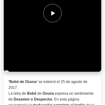
Barra de progreso de la reproducción
'Bebé de Ozuna'
se estrenó el
25 de agosto de
2017
.
La letra de
Bebé
de
Ozuna
expresa un sentimiento
de
Desamor o Despecho
. En esta página