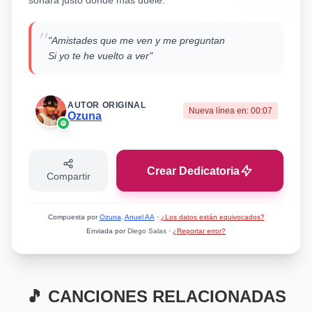
sonará justo donde más duele.
conectar con un público amplio. En resumen,
la canción explora la contradicción entre
"
deseo y realidad, la atracción y la decepción
"Amistades que me ven y me preguntan
en una relación, mostrando un lado más
Si yo te he vuelto a ver"
vulnerable del artista, dentro del marco
estilístico del reggaetón romántico.
AUTOR ORIGINAL
Nueva línea en:
00:07
Ozuna
Crear Dedicatoria
Compartir
Compuesta por
Ozuna
,
Anuel AA
·
¿Los datos están equivocados?
Enviada por
Diego Salas
·
¿Reportar error?
🎵 CANCIONES RELACIONADAS