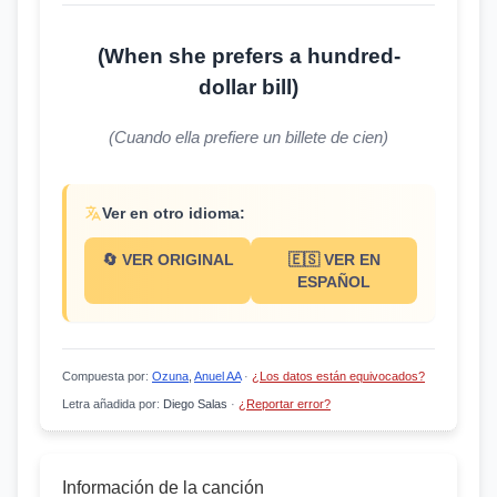
(When she prefers a hundred-
dollar bill)
(Cuando ella prefiere un billete de cien)
Ver en otro idioma:
🔄 VER ORIGINAL
🇪🇸 VER EN
ESPAÑOL
Compuesta por
:
Ozuna
,
Anuel AA
·
¿Los datos están equivocados?
Letra añadida por
:
Diego Salas
·
¿Reportar error?
Información de la canción