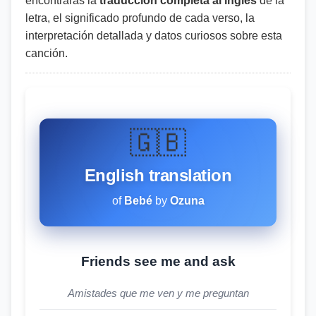
encontrarás la
traducción completa al inglés
de la
letra, el significado profundo de cada verso, la
interpretación detallada y datos curiosos sobre esta
canción.
🇬🇧
English translation
of
Bebé
by
Ozuna
Friends see me and ask
Amistades que me ven y me preguntan