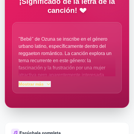
¡Significado de la letra de la
canción! 💔
"Bebé" de Ozuna se inscribe en el género
urbano latino, específicamente dentro del
reggaeton romántico. La canción explora un
tema recurrente en este género: la
fascinación y la frustración por una mujer
atractiva pero aparentemente interesada
principalmente en el dinero y la
Mostrar más
superficialidad. El contexto socioemocional
refleja la idealización del romance
apasionado y la decepción que surge ante
una realidad contraria a esta idealización. La
repetición insistente de la frase "Bebé" crea
una atmósfera de obsesión y dependencia
emocional. Las imágenes sensuales ("esas
Escúchala completa