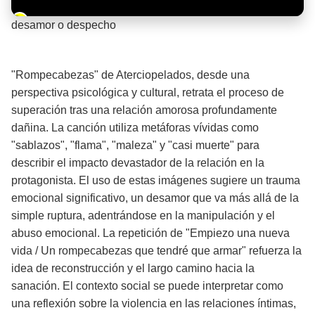
Barra de progreso de la reproducción
desamor o despecho
¡Significado de la letra de la canción! 💔
"Rompecabezas" de Aterciopelados, desde una
perspectiva psicológica y cultural, retrata el proceso de
superación tras una relación amorosa profundamente
dañina. La canción utiliza metáforas vívidas como
"sablazos", "flama", "maleza" y "casi muerte" para
describir el impacto devastador de la relación en la
protagonista. El uso de estas imágenes sugiere un trauma
emocional significativo, un desamor que va más allá de la
simple ruptura, adentrándose en la manipulación y el
abuso emocional. La repetición de "Empiezo una nueva
vida / Un rompecabezas que tendré que armar" refuerza la
idea de reconstrucción y el largo camino hacia la
sanación. El contexto social se puede interpretar como
una reflexión sobre la violencia en las relaciones íntimas,