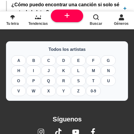
¿Cómo puedo encontrar una canción si solo sé
parte de la letra?
Tu letra
Tendencias
Buscar
Géneros
Todos los artistas
A
B
C
D
E
F
G
H
I
J
K
L
M
N
O
P
Q
R
S
T
U
V
W
X
Y
Z
0-9
Síguenos