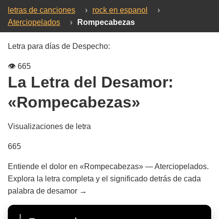
letras de canciones
›
rock en espanol
›
Aterciopelados
›
Rompecabezas
Letra para días de Despecho:
👁️
665
La Letra del Desamor:
«Rompecabezas»
Visualizaciones de letra
665
Entiende el dolor en «Rompecabezas» — Aterciopelados.
Explora la letra completa y el significado detrás de cada
palabra de desamor →