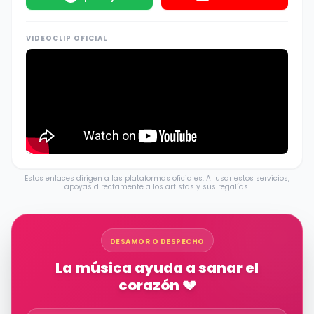
VIDEOCLIP OFICIAL
Estos enlaces dirigen a las plataformas oficiales. Al usar estos servicios,
apoyas directamente a los artistas y sus regalías.
DESAMOR O DESPECHO
La música ayuda a sanar el
corazón 💔