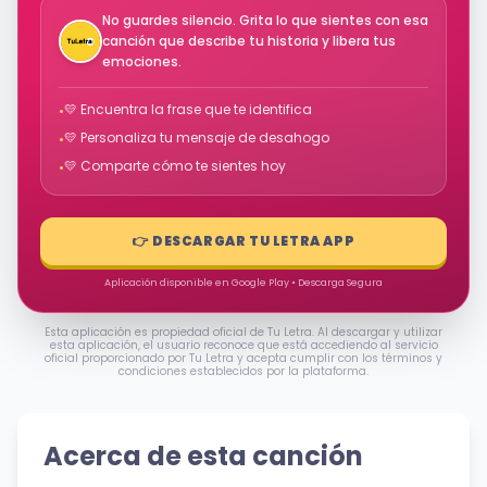
No guardes silencio. Grita lo que sientes con esa
canción que describe tu historia y libera tus
emociones.
💛 Encuentra la frase que te identifica
•
💛 Personaliza tu mensaje de desahogo
•
💛 Comparte cómo te sientes hoy
•
👉 DESCARGAR TU LETRA APP
Aplicación disponible en Google Play • Descarga Segura
Esta aplicación es propiedad oficial de Tu Letra. Al descargar y utilizar
esta aplicación, el usuario reconoce que está accediendo al servicio
oficial proporcionado por Tu Letra y acepta cumplir con los términos y
condiciones establecidos por la plataforma.
Acerca de esta canción