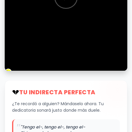
💔
TU INDIRECTA PERFECTA
¿Te recordó a alguien? Mándaselo ahora. Tu
dedicatoria sonará justo donde más duele.
"
"Tengo el-, tengo el-, tengo el-