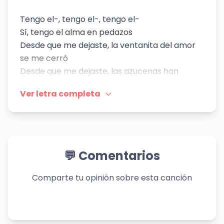
Tengo el-, tengo el-, tengo el-
Sí, tengo el alma en pedazos
Desde que me dejaste, la ventanita del amor
se me cerró
Desde que me dejaste, las azucenas han
perdido su color
Ver letra completa
Desde que me dejaste, la ventanita del amor
se me cerró
Desde que me dejaste, no hago más nada que
extrañarte, corazón
Tengo el alma en pedazos
💬 Comentarios
Ya no aguanto esta pena
Tanto tiempo sin verte
Comparte tu opinión sobre esta canción
Es como una condena
Tengo el alma en pedazos
Ya no aguanto esta pena