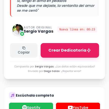
Sí, tengo el alma en pedazos
Desde que me dejaste, la ventanita del amor
se me cerró"
AUTOR ORIGINAL
Nueva línea en:
00:23
Sergio Vargas
Crear Dedicatoria
Copiar
Compuesta por
Sergio Vargas
·
¿Los datos están equivocados?
Enviada por
Diego Salas
·
¿Reportar error?
Escúchala completa
Spotify
YouTube