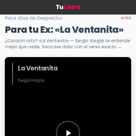
Tu
Letra
Para días de Despecho:
👁️
752
Para tu Ex:
«La Ventanita»
¿Corazón roto? «La Ventanita» — Sergio Vargas te entiende
mejor que nadie. Saca ese dolor con el verso exacto →
La Ventanita
Sergio Vargas