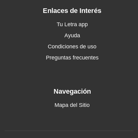
Es como una condena
¡Oye!
Enlaces de Interés
Es que sin ti me toma el frío
¿Oíste?, ¿eh?
Tu Letra app
Ay, ay, ay
Ayuda
Te-te (¿cómo es?, ¿cómo es?) te-te-te, te-te
Condiciones de uso
¡Oye!
Tengo el alma en pedazos
Preguntas frecuentes
Tengo el alma en pedazos
¡Oye!
¡Oye!
¡Mira!
Navegación
¡Oye!
¿Qué? ¡Oye!
Mapa del Sitio
¡Vamonos, je, je, je, je!
Ay, Dios mío, qué bonito es sentirse
enamorado
Tener a la persona que uno quiere siempre a