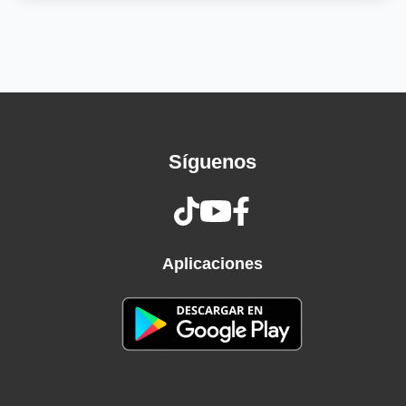
Tanto tiempo sin verte
Es como una condena
Es tan bonito tener tu cariño
Que no soy nada si no estoy contigo
Y tenerte por siempre conmigo
Ya no soy nada si no tengo tu cariño
Tengo el alma en pedazos
Síguenos
Ya no aguanto esta pena (uoh)
Tanto tiempo sin verte
Es como una condena
Es tan bonito tener tu cariño
Que no soy nada si no estoy contigo
Aplicaciones
Y tenerte por siempre conmigo
Ser tu abrigo en las noches de frío
Tengo el alma en pedazos
Ya no aguanto esta pena (uoh)
Tanto tiempo sin verte (uh)