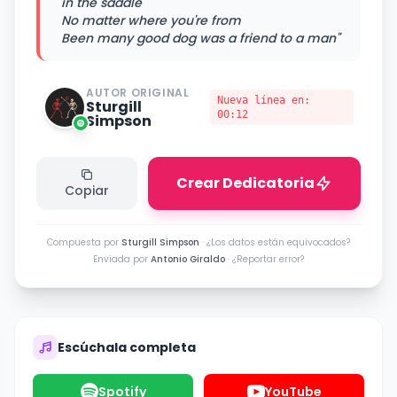
in the saddle
No matter where you're from
Been many good dog was a friend to a man"
AUTOR ORIGINAL
Nueva línea en:
Sturgill
00:12
Simpson
Crear Dedicatoria
Copiar
Compuesta por
Sturgill Simpson
·
¿Los datos están equivocados?
Enviada por
Antonio Giraldo
·
¿Reportar error?
Escúchala completa
Spotify
YouTube