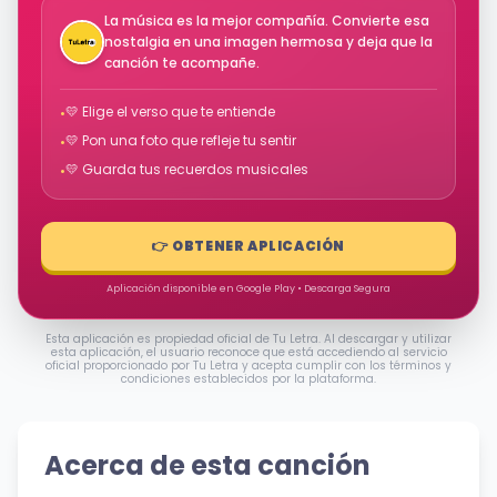
La música es la mejor compañía. Convierte esa
nostalgia en una imagen hermosa y deja que la
canción te acompañe.
💛 Elige el verso que te entiende
•
💛 Pon una foto que refleje tu sentir
•
💛 Guarda tus recuerdos musicales
•
👉 OBTENER APLICACIÓN
Aplicación disponible en Google Play • Descarga Segura
Esta aplicación es propiedad oficial de Tu Letra. Al descargar y utilizar
esta aplicación, el usuario reconoce que está accediendo al servicio
oficial proporcionado por Tu Letra y acepta cumplir con los términos y
condiciones establecidos por la plataforma.
Acerca de esta canción