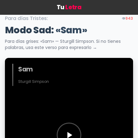
Tu
Letra
Para días Tristes:
👁️
943
Modo Sad:
«Sam»
Para días grises: «Sam» — Sturgill Simpson. Si no tienes
palabras, usa este verso para expresarlo →
Sam
Sturgill Simpson