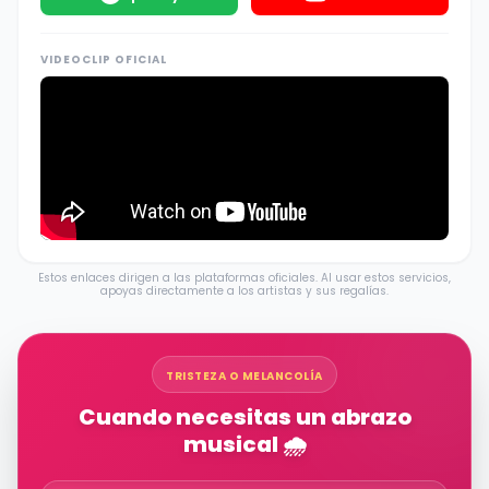
VIDEOCLIP OFICIAL
Estos enlaces dirigen a las plataformas oficiales. Al usar estos servicios,
apoyas directamente a los artistas y sus regalías.
TRISTEZA O MELANCOLÍA
Cuando necesitas un abrazo
musical 🌧️