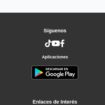
Well, a good dog on the ground's worth three
in the saddle
No matter where you're from
Been many good dog was a friend to a man
But Sam was the greatest one
Síguenos
He was a hound of hounds
He was the wonder of all walkers
He loved howlin' at the moon
He loved treein' that raccoon
Most of all, he was my best friend
Aplicaciones
Enlaces de Interés