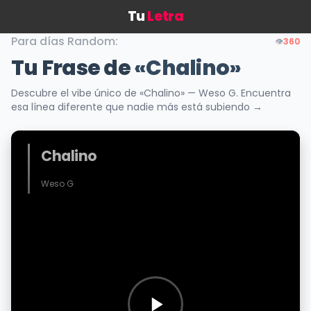
Tu
Letra
Para días Random:
👁️
360
Tu Frase de
«Chalino»
Descubre el vibe único de «Chalino» — Weso G. Encuentra
esa línea diferente que nadie más está subiendo →
Chalino
Weso G