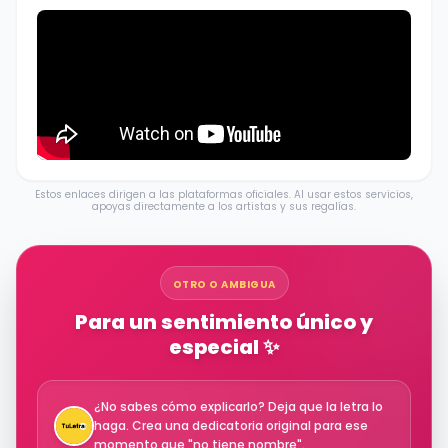
Estos enlaces dirigen a las plataformas oficiales. Al usar estos servicios,
apoyas directamente a los artistas y sus regalías.
OTRO O AMBIGUA
Para un sentimiento único y
especial ✨
¿No sabes cómo explicarlo? Deja que la letra lo
haga. Crea una dedicatoria original para ese
momento que "no tiene nombre".