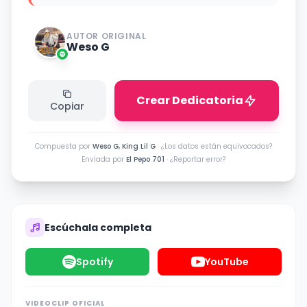
AUTOR ORIGINAL
Weso G
Crear Dedicatoria
Copiar
Compuesta por
Weso G, King Lil G
·
¿Los datos están equivocados?
Enviada por
El Pepo 701
·
¿Reportar error?
Escúchala completa
Spotify
YouTube
VIDEOCLIP OFICIAL