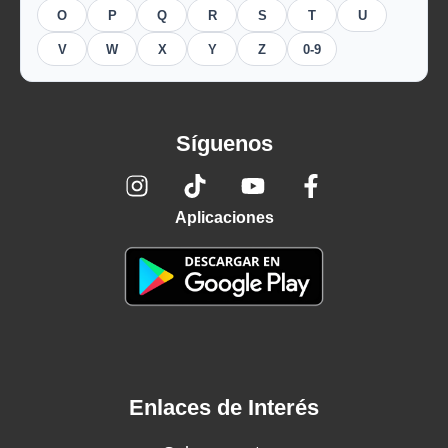
O
P
Q
R
S
T
U
V
W
X
Y
Z
0-9
Síguenos
Aplicaciones
Enlaces de Interés