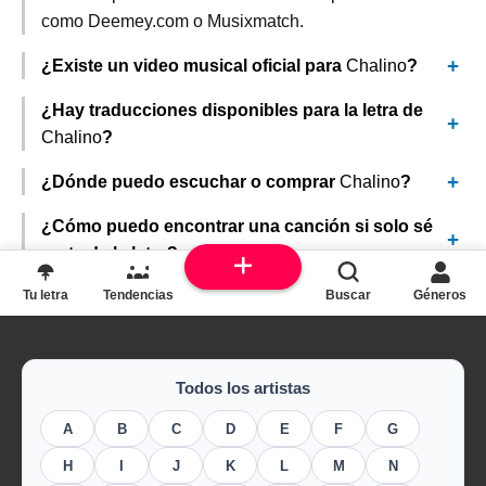
como Deemey.com o Musixmatch.
¿Existe un video musical oficial para
Chalino
?
¿Hay traducciones disponibles para la letra de
Chalino
?
¿Dónde puedo escuchar o comprar
Chalino
?
¿Cómo puedo encontrar una canción si solo sé
parte de la letra?
Tu letra
Tendencias
Buscar
Géneros
Todos los artistas
A
B
C
D
E
F
G
H
I
J
K
L
M
N