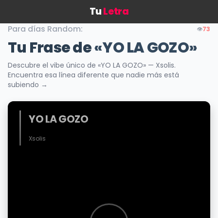
Tu
Letra
Para días Random:
👁️
73
Tu Frase de
«YO LA GOZO»
Descubre el vibe único de «YO LA GOZO» — Xsolis.
Encuentra esa línea diferente que nadie más está
subiendo →
YO LA GOZO
Xsolis