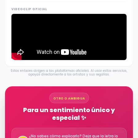
VIDEOCLIP OFICIAL
Estos enlaces dirigen a las plataformas oficiales. Al usar estos servicios,
apoyas directamente a los artistas y sus regalías.
OTRO O AMBIGUA
Para un sentimiento único y
especial ✨
¿No sabes cómo explicarlo? Deja que la letra lo