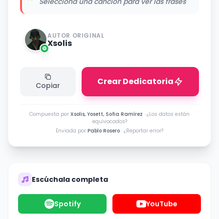
"
Selecciona una canción para ver las frases
AUTOR ORIGINAL
Xsolis
Crear Dedicatoria
Copiar
Compuesta por
Xsolis, Yosett, Sofia Ramírez
·
¿Los datos están
equivocados?
Enviada por
Pablo Rosero
·
¿Reportar error?
Escúchala completa
Spotify
YouTube