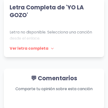
Cuerpo Aguante
American Inkas
(feat. Metal
👁️ 740 vistas
The Glitch Mob
Letra Completa de 'YO LA
Mägo de Oz
Mother)
GOZO'
👁️ 843 vistas
Letra no disponible. Selecciona una canción
desde el enlace.
Ver letra completa
💬 Comentarios
Comparte tu opinión sobre esta canción