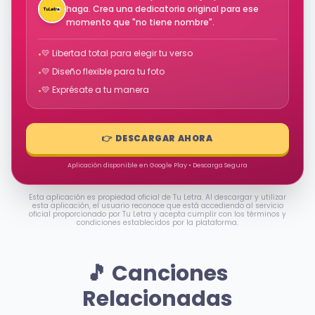
haga. Crea una dedicatoria original para ese
momento que "no tiene nombre".
💛 Libertad total para elegir tu verso
•
💛 Diseño flexible para tu foto
•
💛 Exprésate a tu manera
•
👉 DESCARGAR AHORA
Aplicación disponible en Google Play • Descarga Segura
Esta aplicación es propiedad oficial de Tu Letra. Al descargar y utilizar
esta aplicación, el usuario reconoce que está accediendo al servicio
oficial proporcionado por Tu Letra y acepta cumplir con los términos y
condiciones establecidos por la plataforma.
🎵 Canciones
Relacionadas