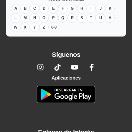
A
B
C
D
E
F
G
H
I
J
K
L
M
N
O
P
Q
R
S
T
U
V
W
X
Y
Z
0-9
Síguenos
Aplicaciones