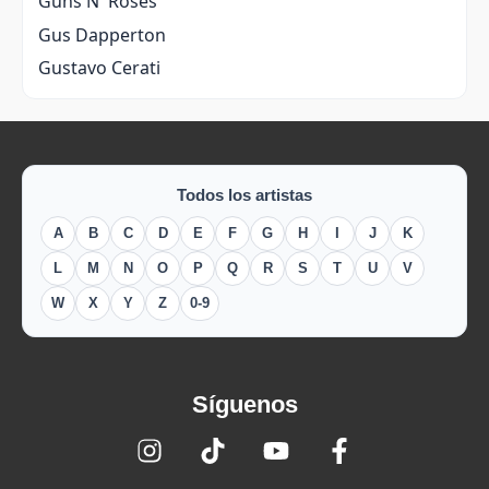
Guns N' Roses
Gus Dapperton
Gustavo Cerati
Todos los artistas
A
B
C
D
E
F
G
H
I
J
K
L
M
N
O
P
Q
R
S
T
U
V
W
X
Y
Z
0-9
Síguenos