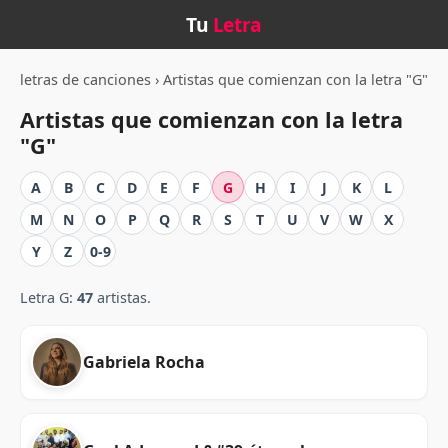
Tu
Letra
letras de canciones
›
Artistas que comienzan con la letra "G"
Artistas que comienzan con la letra
"G"
A
B
C
D
E
F
G
H
I
J
K
L
M
N
O
P
Q
R
S
T
U
V
W
X
Y
Z
0-9
Letra G:
47
artistas.
Gabriela Rocha