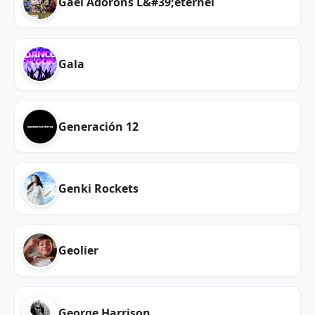
Gael Adorons L&#39;éternel
Gala
Generación 12
Genki Rockets
Geolier
George Harrison