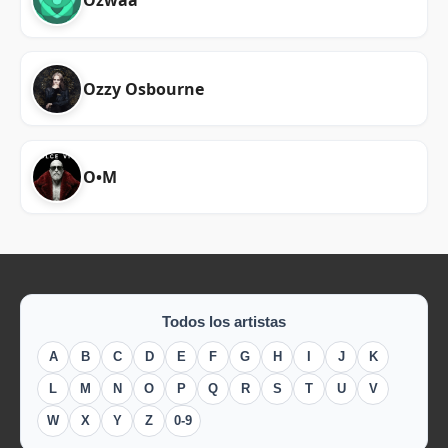
Ozwaa
Ozzy Osbourne
O•M
Todos los artistas
A
B
C
D
E
F
G
H
I
J
K
L
M
N
O
P
Q
R
S
T
U
V
W
X
Y
Z
0-9