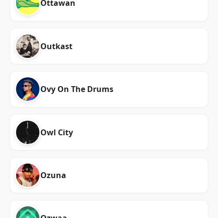
Ottawan
Outkast
Ovy On The Drums
Owl City
Ozuna