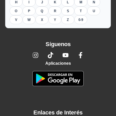
H
I
J
K
L
M
N
O
P
Q
R
S
T
U
V
W
X
Y
Z
0-9
Síguenos
Aplicaciones
Enlaces de Interés