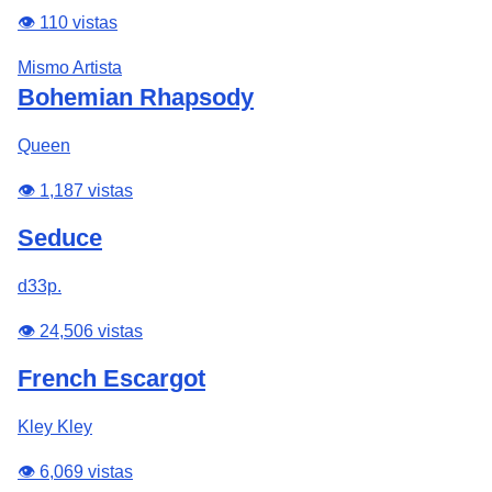
👁️ 110 vistas
Mismo Artista
Bohemian Rhapsody
Queen
👁️ 1,187 vistas
Seduce
d33p.
👁️ 24,506 vistas
French Escargot
Kley Kley
👁️ 6,069 vistas